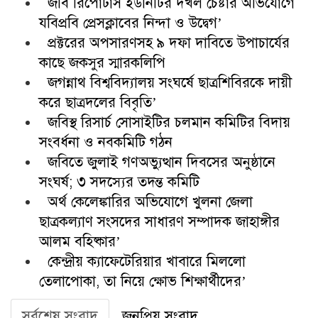
জবি রিপোর্টার্স ইউনিটির দখল চেষ্টার অভিযোগে
যবিপ্রবি প্রেসক্লাবের নিন্দা ও উদ্বেগ’
প্রক্টরের অপসারণসহ ৯ দফা দাবিতে উপাচার্যের
কাছে জকসুর স্মারকলিপি
জগন্নাথ বিশ্ববিদ্যালয় সংঘর্ষে ছাত্রশিবিরকে দায়ী
করে ছাত্রদলের বিবৃতি’
জবিস্থ রিসার্চ সোসাইটির চলমান কমিটির বিদায়
সংবর্ধনা ও নবকমিটি গঠন
জবিতে জুলাই গণঅভ্যুত্থান দিবসের অনুষ্ঠানে
সংঘর্ষ; ৩ সদস্যের তদন্ত কমিটি
অর্থ কেলেঙ্কারির অভিযোগে খুলনা জেলা
ছাত্রকল্যাণ সংসদের সাধারণ সম্পাদক জাহাঙ্গীর
আলম বহিষ্কার’
কেন্দ্রীয় ক্যাফেটেরিয়ার খাবারে মিললো
তেলাপোকা, তা নিয়ে ক্ষোভ শিক্ষার্থীদের’
সর্বশেষ সংবাদ
জনপ্রিয় সংবাদ