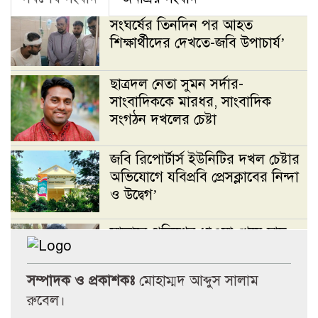
সংঘর্ষের তিনদিন পর আহত
শিক্ষার্থীদের দেখতে-জবি উপাচার্য’
ছাত্রদল নেতা সুমন সর্দার-
সাংবাদিককে মারধর, সাংবাদিক
সংগঠন দখলের চেষ্টা
জবি রিপোর্টার্স ইউনিটির দখল চেষ্টার
অভিযোগে যবিপ্রবি প্রেসক্লাবের নিন্দা
ও উদ্বেগ’
সাভারে পুলিশের ধাওয়া খেয়ে ছাদ
থেকে পড়ে ছাত্রদল নেতা নিহতের
অভিযোগ
সম্পাদক ও প্রকাশকঃ
মোহাম্মদ আব্দুস সালাম
রুবেল।
জবি রিপোর্টার্স ইউনিটির দখল চেষ্টার