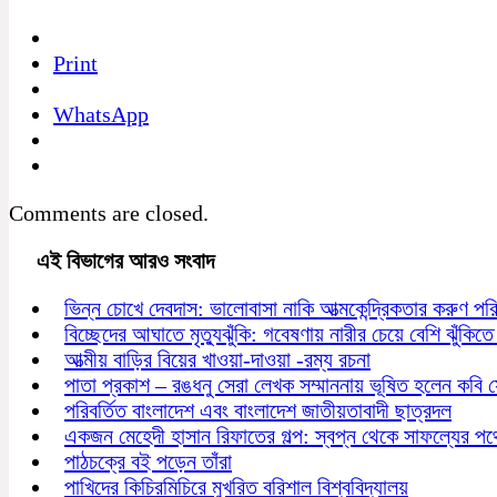
Print
WhatsApp
Comments are closed.
এই বিভাগের আরও সংবাদ
ভিন্ন চোখে দেবদাস: ভালোবাসা নাকি আত্মকেন্দ্রিকতার করুণ পর
বিচ্ছেদের আঘাতে মৃত্যুঝুঁকি: গবেষণায় নারীর চেয়ে বেশি ঝুঁকিতে
আত্মীয় বাড়ির বিয়ের খাওয়া-দাওয়া -রম্য রচনা
পাতা প্রকাশ – রঙধনু সেরা লেখক সম্মাননায় ভূষিত হলেন কবি
পরিবর্তিত বাংলাদেশ এবং বাংলাদেশ জাতীয়তাবাদী ছাত্রদল
একজন মেহেদী হাসান রিফাতের গল্প: স্বপ্ন থেকে সাফল্যের পথ
পাঠচক্রে বই পড়েন তাঁরা
পাখিদের কিচিরমিচিরে মুখরিত বরিশাল বিশ্ববিদ্যালয়