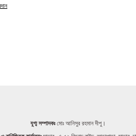
রদান
যুগ্ম সম্পাদকঃ
মোঃ আনিসুর রহমান দীপু।