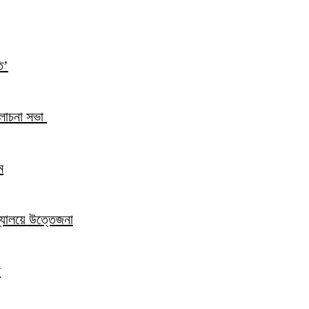
ি’
আলোচনা সভা
ম
িদ্যালয়ে উত্তেজনা
ন