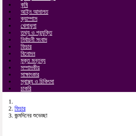
কৃষি
আইন আদালত
ক্যাম্পাস
খেলাধুলা
তথ্য ও প্রযুক্তি
নির্বাচনী সংবাদ
ফিচার
বিনোদন
মুক্ত মন্তব্য
সম্পাদকীয়
সাক্ষাৎকার
স্বাস্থ্য ও চিকিৎসা
চাকরি
ফিচার
জন্মদিনের শুভেচ্ছা