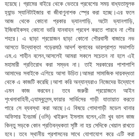
হয়েছে। গ্রামের বাইরে থেকে ভেতরে প্রবেশের সময় বাধ্যতামূলক
হ্যান্ড স্যানিটাইজার বা জীবাণুনাশক স্প্রে করা হচ্ছে।এর ফলে
আজ থেকে কোনো প্রকার ভ্যানগাড়ি, অটো ভ্যানগাড়ি,
ইজিবাইকসহ কোনো ভারি যানবাহন প্রবেশ করতে পারবে না পৌর
শহরে। এ ছাড়া প্রয়োজন ছাড়া কোনো পৌরবাসী বাজারে নভ
আসতে উদ্যোক্তা গড়েরমাঠ আদর্শ ক্লাবের ভারপ্রাপ্ত সভাপতি
এম.এ শাহীন বলেন,আসলেই আমরা সকলে সচেতন না হলে এই
মহামারী প্রতিরোধ করা সম্ভব না। তাই সরকারের পাশাপাশি
আমাদের সবাইকে এগিয়ে আসা উচিত।আমরা সামাজিক দায়বদ্ধতা
থেকে এ কাজটি করেছি।আশা করি অন্যান্যরাও নিজেদের উদ্যোগে
এমন কাজ করবেন। তবে জরুরী প্রয়োজনে আইন
শৃংখলাবাহিনী,এ্যাম্বুলেন্স,ফায়ার সার্ভিসের গাড়ী যাতায়াত করতে
পারে সে ব্যবস্থা করা আছে।এ বিষয়ে গোদাগাড়ী মডেল থানার
অফিসার ইনচার্জ (ওসি) খাইরুল ইসলাম বলেন,এটা খুব ভাল কাজ
কিন্তু সড়কে কোন প্রতিবন্ধকতা সৃষ্টি না হয় সেদিকে খেয়াল রাখতে
হবে। তবে স্থানীয় প্রশাসনের সাথে যোগাযোগ করে এটি করা