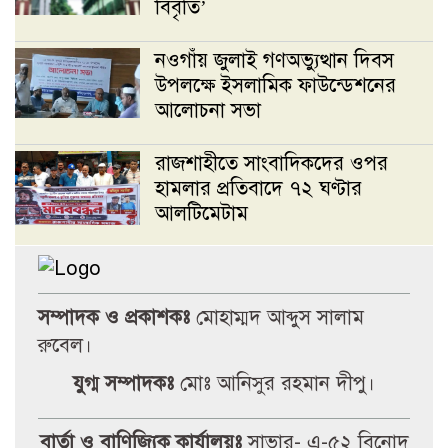
বিবৃতি’
নওগাঁয় জুলাই গণঅভ্যুত্থান দিবস
উপলক্ষে ইসলামিক ফাউন্ডেশনের
আলোচনা সভা
রাজশাহীতে সাংবাদিকদের ওপর
হামলার প্রতিবাদে ৭২ ঘণ্টার
আলটিমেটাম
মান্দায় শিক্ষার্থীকে পিটানোর
অভিযোগে প্রধান শিক্ষকের গাড়ি
ভাঙচুর, বিদ্যালয়ে উত্তেজনা
সম্পাদক ও প্রকাশকঃ
মোহাম্মদ আব্দুস সালাম
রুবেল।
জবিস্থ রিসার্চ সোসাইটির চলমান
যুগ্ম সম্পাদকঃ
মোঃ আনিসুর রহমান দীপু।
কমিটির বিদায় সংবর্ধনা ও নবকমিটি
গঠন
বার্তা ও বাণিজ্যিক কার্যালয়ঃ
সাভার- এ-৫২ বিনোদ