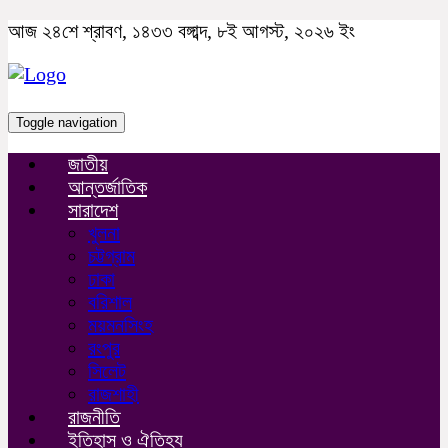
আজ ২৪শে শ্রাবণ, ১৪৩৩ বঙ্গাব্দ, ৮ই আগস্ট, ২০২৬ ইং
Toggle navigation
জাতীয়
আন্তর্জাতিক
সারাদেশ
খুলনা
চট্টগ্রাম
ঢাকা
বরিশাল
ময়মনসিংহ
রংপুর
সিলেট
রাজশাহী
রাজনীতি
ইতিহাস ও ঐতিহ্য