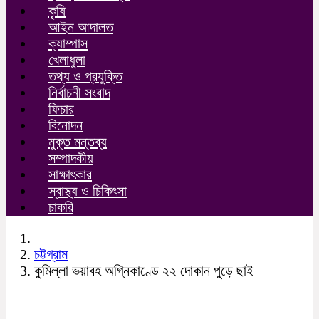
কৃষি
আইন আদালত
ক্যাম্পাস
খেলাধুলা
তথ্য ও প্রযুক্তি
নির্বাচনী সংবাদ
ফিচার
বিনোদন
মুক্ত মন্তব্য
সম্পাদকীয়
সাক্ষাৎকার
স্বাস্থ্য ও চিকিৎসা
চাকরি
চট্টগ্রাম
কুমিল্লা ভয়াবহ অগ্নিকাণ্ডে ২২ দোকান পুড়ে ছাই