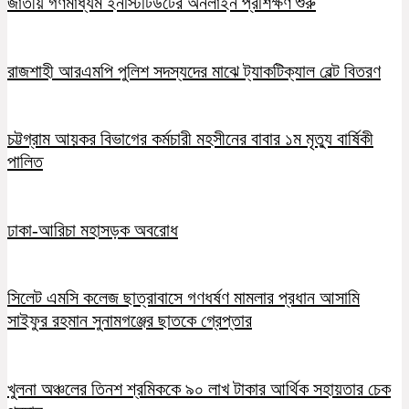
জাতীয় গণমাধ্যম ইনস্টিটিউটের অনলাইন প্রশিক্ষণ শুরু
রাজশাহী আরএমপি পুলিশ সদস্যদের মাঝে ট্যাকটিক্যাল বেল্ট বিতরণ
চট্টগ্রাম আয়কর বিভাগের কর্মচারী মহসীনের বাবার ১ম মৃত্যু বার্ষিকী
পালিত
ঢাকা-আরিচা মহাসড়ক অবরোধ
সিলেট এমসি কলেজ ছাত্রাবাসে গণধর্ষণ মামলার প্রধান আসামি
সাইফুর রহমান সুনামগঞ্জের ছাতকে গ্রেপ্তার
খুলনা অঞ্চলের তিনশ শ্রমিককে ৯০ লাখ টাকার আর্থিক সহায়তার চেক