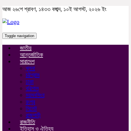
আজ ২৬শে শ্রাবণ, ১৪৩৩ বঙ্গাব্দ, ১০ই আগস্ট, ২০২৬ ইং
Toggle navigation
জাতীয়
আন্তর্জাতিক
সারাদেশ
খুলনা
চট্টগ্রাম
ঢাকা
বরিশাল
ময়মনসিংহ
রংপুর
সিলেট
রাজশাহী
রাজনীতি
ইতিহাস ও ঐতিহ্য