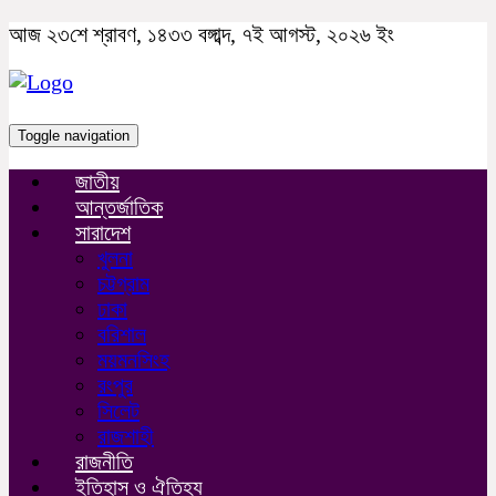
আজ ২৩শে শ্রাবণ, ১৪৩৩ বঙ্গাব্দ, ৭ই আগস্ট, ২০২৬ ইং
Toggle navigation
জাতীয়
আন্তর্জাতিক
সারাদেশ
খুলনা
চট্টগ্রাম
ঢাকা
বরিশাল
ময়মনসিংহ
রংপুর
সিলেট
রাজশাহী
রাজনীতি
ইতিহাস ও ঐতিহ্য