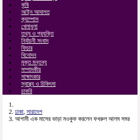
কৃষি
আইন আদালত
ক্যাম্পাস
খেলাধুলা
তথ্য ও প্রযুক্তি
নির্বাচনী সংবাদ
ফিচার
বিনোদন
মুক্ত মন্তব্য
সম্পাদকীয়
সাক্ষাৎকার
স্বাস্থ্য ও চিকিৎসা
চাকরি
ঢাকা
,
সারাদেশ
আগামী এক মাসের ভাড়া মওকুফ করলেন ফখরুল আলম সমর