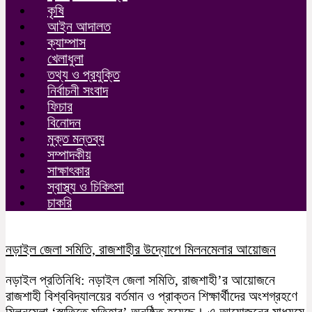
কৃষি
আইন আদালত
ক্যাম্পাস
খেলাধুলা
তথ্য ও প্রযুক্তি
নির্বাচনী সংবাদ
ফিচার
বিনোদন
মুক্ত মন্তব্য
সম্পাদকীয়
সাক্ষাৎকার
স্বাস্থ্য ও চিকিৎসা
চাকরি
নড়াইল জেলা সমিতি, রাজশাহীর উদ্যোগে মিলনমেলার আয়োজন
নড়াইল প্রতিনিধি: নড়াইল জেলা সমিতি, রাজশাহী’র আয়োজনে
রাজশাহী বিশ্ববিদ্যালয়ের বর্তমান ও প্রাক্তন শিক্ষার্থীদের অংশগ্রহণে