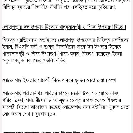
মিলনমেলা ‘স্মৃতিতে মতিহার’ অনুষ্ঠিত হয়েছে। এ আয়োজনের মাধ্যমে
বিভিন্ন ব্যাচের শিক্ষার্থীরা দীর্ঘদিন পর একত্রিত হয়ে স্মৃতিচারণ,
লোহাগড়ায় ঈদ উপহার হিসেবে খাদ্যসামগ্রী ও শিক্ষা উপকরণ বিতরণ
নিজস্ব প্রতিবেদক: নড়াইলের লোহাগড়া উপজেলায় বিভিন্ন মসজিদের
ইমাম, বিএনপি কর্মী ও দুঃস্থ শিক্ষার্থীদের মাঝে ঈদ উপহার হিসেবে
খাদ্যসামগ্রী ও শিক্ষা উপকরণ (খাতা-কলম) বিতরণ করেছেন ইতনা
স্কুল অ্যান্ড কলেজের গভর্নিং বডির
মোরেলগঞ্জ ইফতার সামগ্রী বিতরণ করে যুবদল নেতা রুমান শেখ
মোরেলগঞ্জ প্রতিনিধিঃ পবিত্র মাহে রমজান উপলক্ষে মোরেলগঞ্জ
গরিব, দুস্থ, পথচারীদের মাঝে সুজন মোল্লার পক্ষ থেকে ইফতার
সামগ্রী বিতরণ আয়োজন করেছে মোরেলগঞ্জ সদর ইউনিয়ন যুবদল নেতা
মোঃ রুমান শেখ। বুধবার (১২