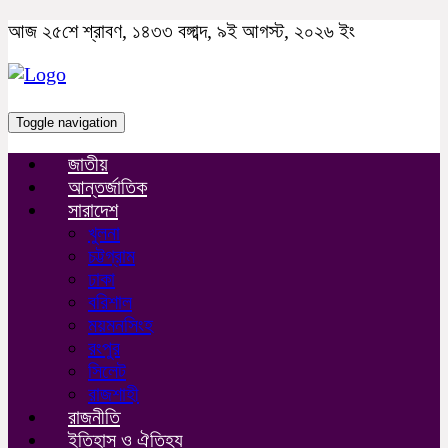
আজ ২৫শে শ্রাবণ, ১৪৩৩ বঙ্গাব্দ, ৯ই আগস্ট, ২০২৬ ইং
Toggle navigation
জাতীয়
আন্তর্জাতিক
সারাদেশ
খুলনা
চট্টগ্রাম
ঢাকা
বরিশাল
ময়মনসিংহ
রংপুর
সিলেট
রাজশাহী
রাজনীতি
ইতিহাস ও ঐতিহ্য