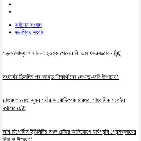
সর্বশেষ সংবাদ
জনপ্রিয় সংবাদ
সড়ক যোদ্ধা সম্মাননা-২০২৬ পেলেন জি এম খসরুজ্জামান মিন্টু
সংঘর্ষের তিনদিন পর আহত শিক্ষার্থীদের দেখতে-জবি উপাচার্য’
ছাত্রদল নেতা সুমন সর্দার-সাংবাদিককে মারধর, সাংবাদিক সংগঠন
দখলের চেষ্টা
জবি রিপোর্টার্স ইউনিটির দখল চেষ্টার অভিযোগে যবিপ্রবি প্রেসক্লাবের
নিন্দা ও উদ্বেগ’