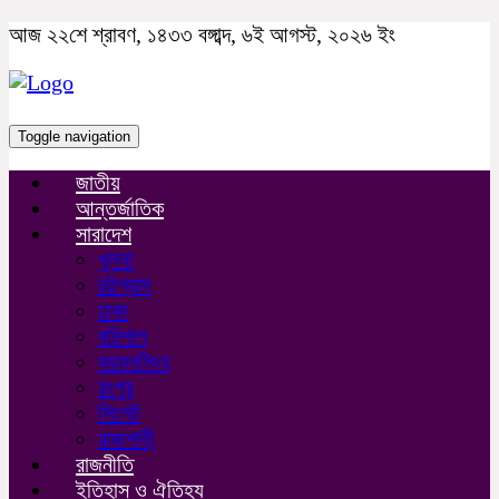
আজ ২২শে শ্রাবণ, ১৪৩৩ বঙ্গাব্দ, ৬ই আগস্ট, ২০২৬ ইং
Toggle navigation
জাতীয়
আন্তর্জাতিক
সারাদেশ
খুলনা
চট্টগ্রাম
ঢাকা
বরিশাল
ময়মনসিংহ
রংপুর
সিলেট
রাজশাহী
রাজনীতি
ইতিহাস ও ঐতিহ্য