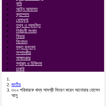
কৃষি
আইন আদালত
ক্যাম্পাস
খেলাধুলা
তথ্য ও প্রযুক্তি
নির্বাচনী সংবাদ
ফিচার
বিনোদন
মুক্ত মন্তব্য
সম্পাদকীয়
সাক্ষাৎকার
স্বাস্থ্য ও চিকিৎসা
চাকরি
জাতীয়
৩০০ পরিবারকে খাদ্য সামগ্রী বিতরণ করেন আনোয়ার হোসেন
আনু