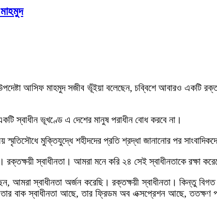
মাহমুদ
য়ের উপদেষ্টা আসিফ মাহমুদ সজীব ভূঁইয়া বলেছেন, চব্বিশে আবারও একটি রক
টি স্বাধীন ভূখণ্ডে এ দেশের মানুষ পরাধীন বোধ করবে না।
ীয় স্মৃতিসৌধে মুক্তিযুদ্ধে শহীদদের প্রতি শ্রদ্ধা জানানোর পর সাংবাদ
। রক্তক্ষয়ী স্বাধীনতা। আমরা মনে করি ২৪ সেই স্বাধীনতাকে রক্ষা কর
ন, আমরা স্বাধীনতা অর্জন করেছি। রক্তক্ষয়ী স্বাধীনতা। কিন্তু বিগত
ন, তার বাক স্বাধীনতা আছে, তার ফ্রিডম অব এক্সপ্রেশন আছে, ততক্ষণ