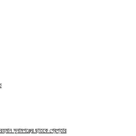
ত
হমান সুনামগঞ্জের ছাতকে গ্রেপ্তার