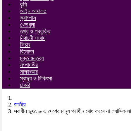
কৃষি
আইন আদালত
ক্যাম্পাস
খেলাধুলা
তথ্য ও প্রযুক্তি
নির্বাচনী সংবাদ
ফিচার
বিনোদন
মুক্ত মন্তব্য
সম্পাদকীয়
সাক্ষাৎকার
স্বাস্থ্য ও চিকিৎসা
চাকরি
জাতীয়
স্বাধীন ভূখণ্ডে এ দেশের মানুষ পরাধীন বোধ করবে না :আসিফ মা