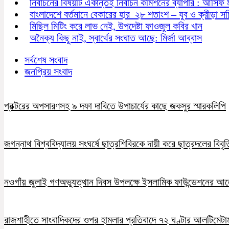
নির্বাচনের বিষয়টি একান্তই নির্বাচন কমিশনের ব্যাপার : আসিফ 
বাংলাদেশে বর্তমানে বেকারের হার ২৮ শতাংশ – যুব ও ক্রীড়া স
মিছিল মিটিং করে লাভ নেই, উপদেষ্টা ফাওজুল কবির খান
অনৈক্য কিছু নাই, স্বার্থের সংঘাত আছে: মির্জা আব্বাস
সর্বশেষ সংবাদ
জনপ্রিয় সংবাদ
প্রক্টরের অপসারণসহ ৯ দফা দাবিতে উপাচার্যের কাছে জকসুর স্মারকলিপি
জগন্নাথ বিশ্ববিদ্যালয় সংঘর্ষে ছাত্রশিবিরকে দায়ী করে ছাত্রদলের বিবৃত
নওগাঁয় জুলাই গণঅভ্যুত্থান দিবস উপলক্ষে ইসলামিক ফাউন্ডেশনের 
রাজশাহীতে সাংবাদিকদের ওপর হামলার প্রতিবাদে ৭২ ঘণ্টার আলটিমেটা