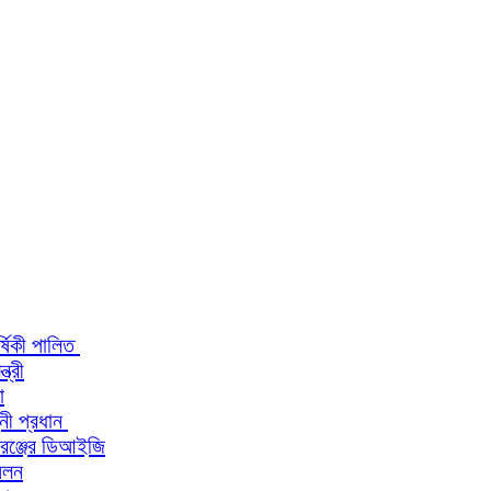
র্ষিকী পালিত
ত্রী
া
িনী প্রধান
 রেঞ্জের ডিআইজি
মেলন