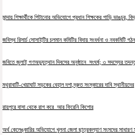
মান্দায় শিক্ষার্থীকে পিটানোর অভিযোগে প্রধান শিক্ষকের গাড়ি ভাঙচুর, ব
জবিস্থ রিসার্চ সোসাইটির চলমান কমিটির বিদায় সংবর্ধনা ও নবকমিটি গঠ
জবিতে জুলাই গণঅভ্যুত্থান দিবসের অনুষ্ঠানে সংঘর্ষ; ৩ সদস্যের তদন
মথুরাবাটি-খেয়াঘাট সড়কের বেহাল দশা,দ্রুত সংস্কারের দাবি স্থানীয়দের
রায়পুরে বাসা থেকে রাগ করে আর ফিরেনি কিশোর
অর্থ কেলেঙ্কারির অভিযোগে খুলনা জেলা ছাত্রকল্যাণ সংসদের সাধারণ স