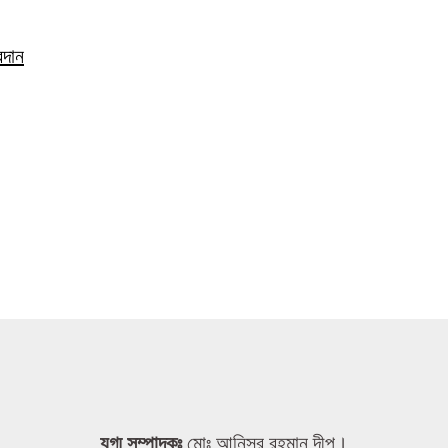
রদান
যুগ্ম সম্পাদকঃ
মোঃ আনিসুর রহমান দীপু।