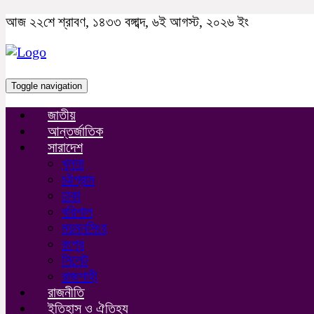
আজ ২২শে শ্রাবণ, ১৪৩৩ বঙ্গাব্দ, ৬ই আগস্ট, ২০২৬ ইং
Toggle navigation
জাতীয়
আন্তর্জাতিক
সারাদেশ
খুলনা
চট্টগ্রাম
ঢাকা
বরিশাল
ময়মনসিংহ
রংপুর
সিলেট
রাজশাহী
রাজনীতি
ইতিহাস ও ঐতিহ্য