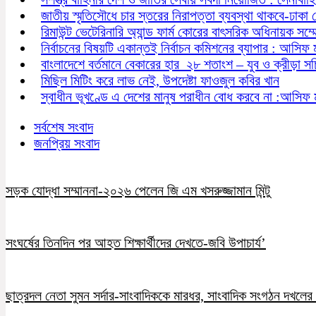
জাতীয় স্মৃতিসৌধে চার স্তরের নিরাপত্তা ব্যবস্থা থাকবে-ঢাকা
রিমাউন্ট ভেটেরিনারি অ্যান্ড ফার্ম কোরের বাৎসরিক অধিনায়ক সম্
নির্বাচনের বিষয়টি একান্তই নির্বাচন কমিশনের ব্যাপার : আসিফ 
বাংলাদেশে বর্তমানে বেকারের হার ২৮ শতাংশ – যুব ও ক্রীড়া স
মিছিল মিটিং করে লাভ নেই, উপদেষ্টা ফাওজুল কবির খান
স্বাধীন ভূখণ্ডে এ দেশের মানুষ পরাধীন বোধ করবে না :আসিফ 
সর্বশেষ সংবাদ
জনপ্রিয় সংবাদ
সড়ক যোদ্ধা সম্মাননা-২০২৬ পেলেন জি এম খসরুজ্জামান মিন্টু
সংঘর্ষের তিনদিন পর আহত শিক্ষার্থীদের দেখতে-জবি উপাচার্য’
ছাত্রদল নেতা সুমন সর্দার-সাংবাদিককে মারধর, সাংবাদিক সংগঠন দখলের চ