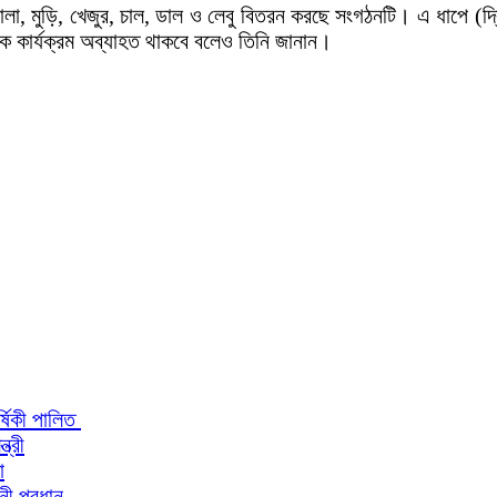
া, মুড়ি, খেজুর, চাল, ডাল ও লেবু বিতরন করছে সংগঠনটি। এ ধাপে (দ
 কার্যক্রম অব্যাহত থাকবে বলেও তিনি জানান।
র্ষিকী পালিত
ত্রী
া
িনী প্রধান