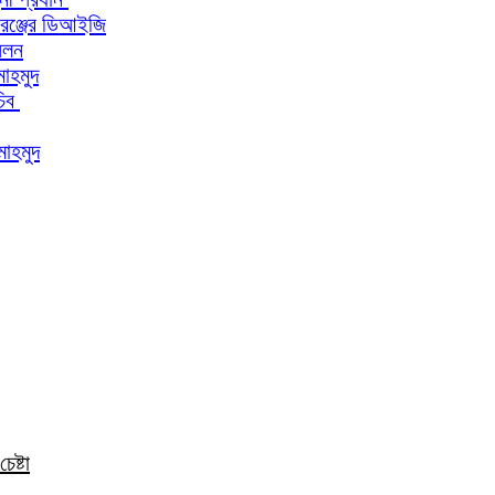
 রেঞ্জের ডিআইজি
মেলন
মাহমুদ
চিব
মাহমুদ
েষ্টা