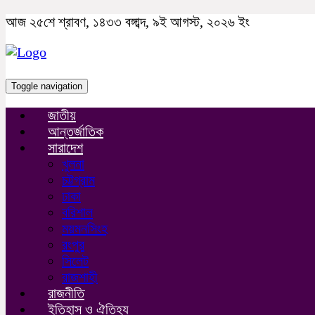
আজ ২৫শে শ্রাবণ, ১৪৩৩ বঙ্গাব্দ, ৯ই আগস্ট, ২০২৬ ইং
Toggle navigation
জাতীয়
আন্তর্জাতিক
সারাদেশ
খুলনা
চট্টগ্রাম
ঢাকা
বরিশাল
ময়মনসিংহ
রংপুর
সিলেট
রাজশাহী
রাজনীতি
ইতিহাস ও ঐতিহ্য