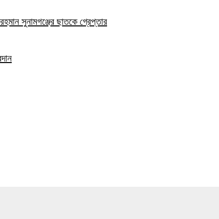
হমান সুনামগঞ্জের ছাতকে গ্রেপ্তার
রদান