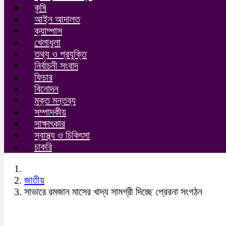
কৃষি
আইন আদালত
ক্যাম্পাস
খেলাধুলা
তথ্য ও প্রযুক্তি
নির্বাচনী সংবাদ
ফিচার
বিনোদন
মুক্ত মন্তব্য
সম্পাদকীয়
সাক্ষাৎকার
স্বাস্থ্য ও চিকিৎসা
চাকরি
জাতীয়
সাভারে রমজান মাসের খাদ্য সামগ্রী দিচ্ছে প্রেরনা সংগঠন