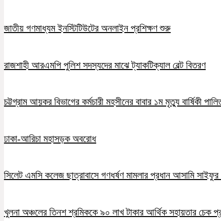
জাতীয় গণমাধ্যম ইনস্টিটিউটের অনলাইন প্রশিক্ষণ শুরু
রাজশাহী আরএমপি পুলিশ সদস্যদের মাঝে ট্যাকটিক্যাল বেল্ট বিতরণ
চট্টগ্রাম আয়কর বিভাগের কর্মচারী মহসীনের বাবার ১ম মৃত্যু বার্ষিকী পালি
ঢাকা-আরিচা মহাসড়ক অবরোধ
সিলেট এমসি কলেজ ছাত্রাবাসে গণধর্ষণ মামলার প্রধান আসামি সাইফুর র
খুলনা অঞ্চলের তিনশ শ্রমিককে ৯০ লাখ টাকার আর্থিক সহায়তার চেক প্