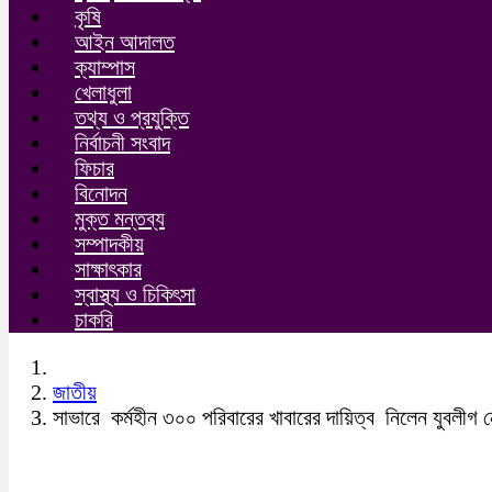
কৃষি
আইন আদালত
ক্যাম্পাস
খেলাধুলা
তথ্য ও প্রযুক্তি
নির্বাচনী সংবাদ
ফিচার
বিনোদন
মুক্ত মন্তব্য
সম্পাদকীয়
সাক্ষাৎকার
স্বাস্থ্য ও চিকিৎসা
চাকরি
জাতীয়
সাভারে কর্মহীন ৩০০ পরিবারের খাবারের দায়িত্ব নিলেন যুবলীগ 