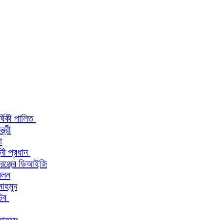
র্ষিকী পালিত
ত্রী
া
িনী প্রধান
 রেঞ্জের ডিআইজি
মেলন
মাহমুদ
চিব
মাহমুদ