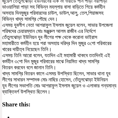
জুয়েল তেঁতুলঝোড়া ইউনিয়নের এক নং ওয়ার্ডে পান পাড়া নয়াপাড়া
ভাওয়ালিয়া পাড়া সহ বিভিন্ন মহল্লায় বাসা বাড়িতে গিয়ে কর্মহীন
অসহায় দিনমুজুর পরিবারদের চাউল, ডাউল,আলু, তেল,পিয়াজসহ
বিভিন্ন খাদ্য সামগ্রি পৌছে দেন।
এসময় যুবলীগ নেতা আশরাফুল ইসলাম জুয়েল বলেন, সাভার উপজেলা
পরিষদের চেয়ারম্যান মোঃ মঞ্জুরুল আলম রাজীব এর নির্দেশে
তেঁতুলঝোড়া ইউনিয়ন যুব লীগের পক্ষ থেকে করোনা ভাইরাস
মহামারীতে কর্মহীন হয়ে পরা অসহায় দরিদ্র দিন মুজুর ৩শো পরিবারের
খারের দায়ীত্ব নিয়েছেন তিনি।
এসময় তিনি আরো বলেন, যতদিন এই মহামারী থাকবে ততদিনই এই
কর্মহীন ৩শো দিন মুজুর পরিবারের মাঝে নিয়মিত খাদ্য সামগ্রি
বিতরন করবেন বলে জানান তিনি।
খাদ্য সামগ্রি বিতরন কালে এসময় উপস্থিত ছিলেন, সাভার থানা যুব
লীগের সাধারন সম্পাদক মোঃ নাছির হোসেন, তেঁতুলঝোড়া ইউনিয়ন
যুব লীগের সভাপতি মোঃ আশরাফুল ইসলাম জুয়েল ও এলাকার গন্যমান্য
ব্যাক্তিবর্গ উপস্থিত ছিলেন।
Share this: