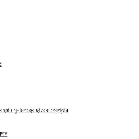
ত
হমান সুনামগঞ্জের ছাতকে গ্রেপ্তার
রদান