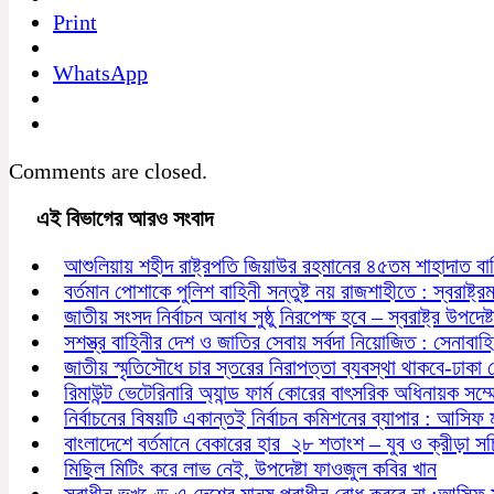
Print
WhatsApp
Comments are closed.
এই বিভাগের আরও সংবাদ
আশুলিয়ায় শহীদ রাষ্ট্রপতি জিয়াউর রহমানের ৪৫তম শাহাদাত বা
বর্তমান পোশাকে পুলিশ বাহিনী সন্তুষ্ট নয় রাজশাহীতে : স্বরাষ্ট্রমন্
জাতীয় সংসদ নির্বাচন অনাধ সুষ্ঠু নিরপেক্ষ হবে – স্বরাষ্ট্র উপদেষ্ট
সশস্ত্র বাহিনীর দেশ ও জাতির সেবায় সর্বদা নিয়োজিত : সেনাবাহ
জাতীয় স্মৃতিসৌধে চার স্তরের নিরাপত্তা ব্যবস্থা থাকবে-ঢাকা
রিমাউন্ট ভেটেরিনারি অ্যান্ড ফার্ম কোরের বাৎসরিক অধিনায়ক সম্
নির্বাচনের বিষয়টি একান্তই নির্বাচন কমিশনের ব্যাপার : আসিফ 
বাংলাদেশে বর্তমানে বেকারের হার ২৮ শতাংশ – যুব ও ক্রীড়া স
মিছিল মিটিং করে লাভ নেই, উপদেষ্টা ফাওজুল কবির খান
স্বাধীন ভূখণ্ডে এ দেশের মানুষ পরাধীন বোধ করবে না :আসিফ 