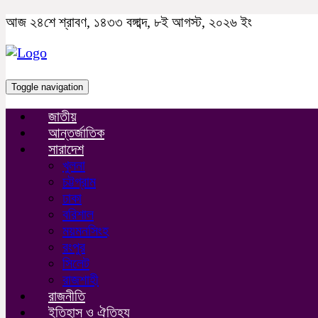
আজ ২৪শে শ্রাবণ, ১৪৩৩ বঙ্গাব্দ, ৮ই আগস্ট, ২০২৬ ইং
Toggle navigation
জাতীয়
আন্তর্জাতিক
সারাদেশ
খুলনা
চট্টগ্রাম
ঢাকা
বরিশাল
ময়মনসিংহ
রংপুর
সিলেট
রাজশাহী
রাজনীতি
ইতিহাস ও ঐতিহ্য