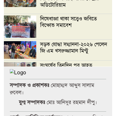
অডিটোরিয়াম
নিষেধাজ্ঞা থাকা সত্ত্বেও জবিতে
বিক্ষোভ সমাবেশ
সড়ক যোদ্ধা সম্মাননা-২০২৬ পেলেন
জি এম খসরুজ্জামান মিন্টু
সংঘর্ষের তিনদিন পর আহত
শিক্ষার্থীদের দেখতে-জবি উপাচার্য’
সম্পাদক ও প্রকাশকঃ
মোহাম্মদ আব্দুস সালাম
ছাত্রদল নেতা সুমন সর্দার-
রুবেল।
সাংবাদিককে মারধর, সাংবাদিক
সংগঠন দখলের চেষ্টা
যুগ্ম সম্পাদকঃ
মোঃ আনিসুর রহমান দীপু।
জবি রিপোর্টার্স ইউনিটির দখল চেষ্টার