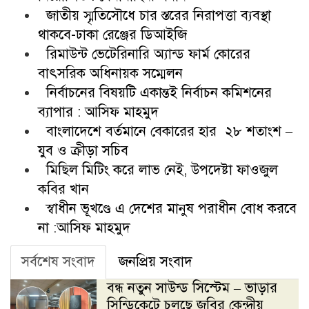
জাতীয় স্মৃতিসৌধে চার স্তরের নিরাপত্তা ব্যবস্থা
থাকবে-ঢাকা রেঞ্জের ডিআইজি
রিমাউন্ট ভেটেরিনারি অ্যান্ড ফার্ম কোরের
বাৎসরিক অধিনায়ক সম্মেলন
নির্বাচনের বিষয়টি একান্তই নির্বাচন কমিশনের
ব্যাপার : আসিফ মাহমুদ
বাংলাদেশে বর্তমানে বেকারের হার ২৮ শতাংশ –
যুব ও ক্রীড়া সচিব
মিছিল মিটিং করে লাভ নেই, উপদেষ্টা ফাওজুল
কবির খান
স্বাধীন ভূখণ্ডে এ দেশের মানুষ পরাধীন বোধ করবে
না :আসিফ মাহমুদ
সর্বশেষ সংবাদ
জনপ্রিয় সংবাদ
বন্ধ নতুন সাউন্ড সিস্টেম – ভাড়ার
সিন্ডিকেটে চলছে জবির কেন্দ্রীয়