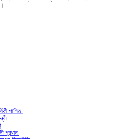
ুখ।
র্ষিকী পালিত
ত্রী
া
িনী প্রধান