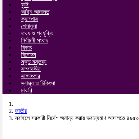
কৃষি
আইন আদালত
ক্যাম্পাস
খেলাধুলা
তথ্য ও প্রযুক্তি
নির্বাচনী সংবাদ
ফিচার
বিনোদন
মুক্ত মন্তব্য
সম্পাদকীয়
সাক্ষাৎকার
স্বাস্থ্য ও চিকিৎসা
চাকরি
জাতীয়
সরাইলে সরকারী নির্দেশ অমান্য করায় ভ্রাম্যমাণ আদালতে ৪৯৫০