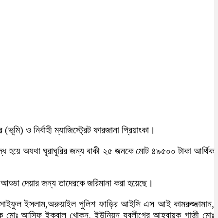
ি) ও নির্বাহী ম্যাজিস্ট্রেট ফারজানা প্রিয়াংকা।
দ্ধ হয়ে অযথা ঘুরাঘুরির জন্য বাকী ২৫ জনকে মোট ৪৯৫০০ টাকা আর্থিক
থা আড্ডা দেয়ার জন্য তাদেরকে জরিমানা করা হয়েছে।
 সাইফুল ইসলাম,অরুয়াইল পুলিশ ফাড়ির আইসি এস আই কামরুজ্জামান,
্পাদক মোঃ আসিফ ইকবাল খোকন, ইউনিয়ন যুবলীগের আহবায়ক গাজী মোঃ