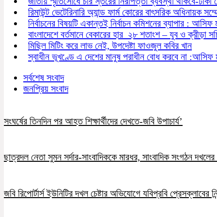
জাতীয় স্মৃতিসৌধে চার স্তরের নিরাপত্তা ব্যবস্থা থাকবে-ঢাকা
রিমাউন্ট ভেটেরিনারি অ্যান্ড ফার্ম কোরের বাৎসরিক অধিনায়ক সম্
নির্বাচনের বিষয়টি একান্তই নির্বাচন কমিশনের ব্যাপার : আসিফ 
বাংলাদেশে বর্তমানে বেকারের হার ২৮ শতাংশ – যুব ও ক্রীড়া স
মিছিল মিটিং করে লাভ নেই, উপদেষ্টা ফাওজুল কবির খান
স্বাধীন ভূখণ্ডে এ দেশের মানুষ পরাধীন বোধ করবে না :আসিফ 
সর্বশেষ সংবাদ
জনপ্রিয় সংবাদ
সংঘর্ষের তিনদিন পর আহত শিক্ষার্থীদের দেখতে-জবি উপাচার্য’
ছাত্রদল নেতা সুমন সর্দার-সাংবাদিককে মারধর, সাংবাদিক সংগঠন দখলের চ
জবি রিপোর্টার্স ইউনিটির দখল চেষ্টার অভিযোগে যবিপ্রবি প্রেসক্লাবের নি