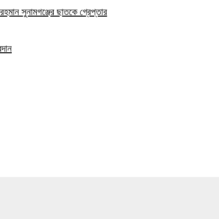
হমান সুনামগঞ্জের ছাতকে গ্রেপ্তার
রদান