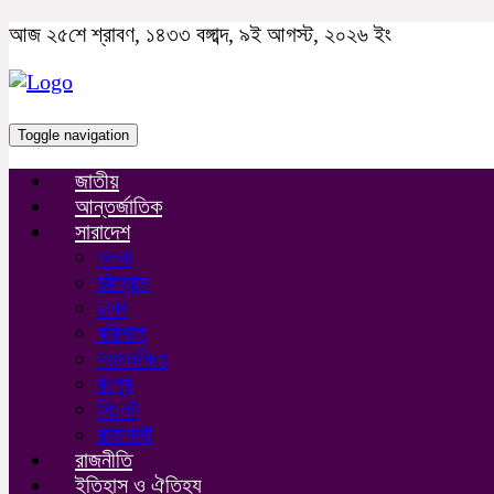
আজ ২৫শে শ্রাবণ, ১৪৩৩ বঙ্গাব্দ, ৯ই আগস্ট, ২০২৬ ইং
Toggle navigation
জাতীয়
আন্তর্জাতিক
সারাদেশ
খুলনা
চট্টগ্রাম
ঢাকা
বরিশাল
ময়মনসিংহ
রংপুর
সিলেট
রাজশাহী
রাজনীতি
ইতিহাস ও ঐতিহ্য