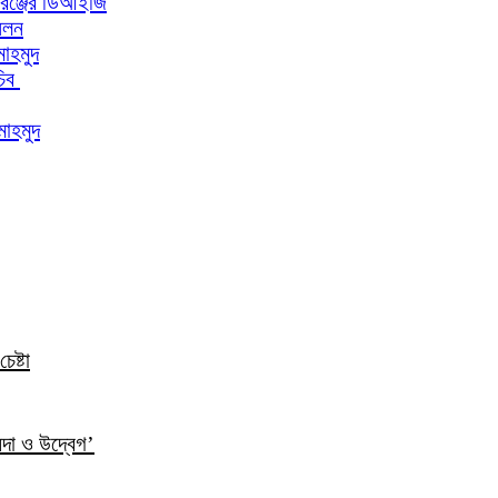
 রেঞ্জের ডিআইজি
মেলন
মাহমুদ
চিব
মাহমুদ
েষ্টা
ন্দা ও উদ্বেগ’