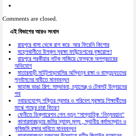
Comments are closed.
এই বিভাগের আরও সংবাদ
রায়পুরে বাসা থেকে রাগ করে আর ফিরেনি কিশোর
মহেশখালীতে উপকূল সুরক্ষা ফাউন্ডেশনের বৃক্ষরোপণ
রায়পুরে পরকীয়ার নাটক সাজিয়ে ফেসবুকে অপপ্রচারের
অভিযোগ
মাতারবাড়ী সাইটপাড়াবাসির অস্থিত্ব রক্ষা ও বাস্তুচ্যুতদের
পুনর্বাসনের দাবীতে মানববন্ধন
জাহাজ ভাঙা শিল্প: সম্ভাবনা, চ্যালেঞ্জ ও টেকসই উন্নয়নের
পথ
নবায়নযোগ্য শক্তির প্রসার ও পরিবেশ সুরক্ষায় শিক্ষার্থীদের
মাঝে গাছের চারা বিতরণ
ফেনীতে ডিক্লারেশন পেল নতুন “সাপ্তাহিক ‘নিত্যবয়ান”
কালারমারছড়ায় জমির ন্যায্য মূল্য , স্থানীয় কর্মসংস্থান ও
কৃষিজমি রক্ষার দাবিতে মানববন্ধন
কালারমারছড়া যুবদলের উদ্যোগে শহীদ জিয়াউর রহমানের