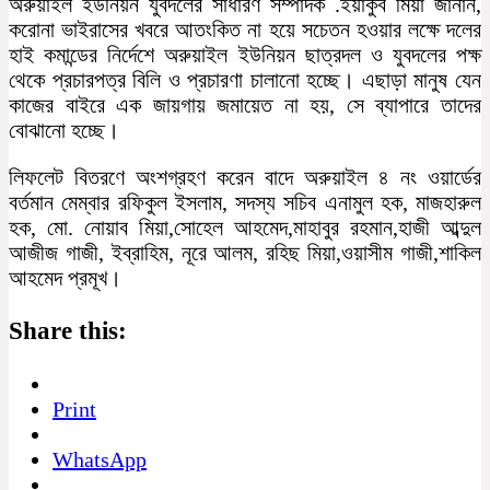
অরুয়াইল ইউনিয়ন যুবদলের সাধারণ সম্পাদক .ইয়াকুব মিয়া জানান,
করোনা ভাইরাসের খবরে আতংকিত না হয়ে সচেতন হওয়ার লক্ষে দলের
হাই কমান্ডের নির্দেশে অরুয়াইল ইউনিয়ন ছাত্রদল ও যুবদলের পক্ষ
থেকে প্রচারপত্র বিলি ও প্রচারণা চালানো হচ্ছে। এছাড়া মানুষ যেন
কাজের বাইরে এক জায়গায় জমায়েত না হয়, সে ব্যাপারে তাদের
বোঝানো হচ্ছে।
লিফলেট বিতরণে অংশগ্রহণ করেন বাদে অরুয়াইল ৪ নং ওয়ার্ডের
বর্তমান মেম্বার রফিকুল ইসলাম, সদস্য সচিব এনামুল হক, মাজহারুল
হক, মো. নোয়াব মিয়া,সোহেল আহমেদ,মাহাবুর রহমান,হাজী আব্দুল
আজীজ গাজী, ইব্রাহিম, নূরে আলম, রহিছ মিয়া,ওয়াসীম গাজী,শাকিল
আহমেদ প্রমূখ।
Share this:
Print
WhatsApp