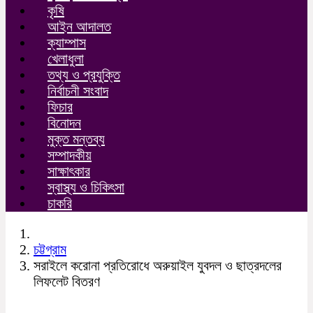
কৃষি
আইন আদালত
ক্যাম্পাস
খেলাধুলা
তথ্য ও প্রযুক্তি
নির্বাচনী সংবাদ
ফিচার
বিনোদন
মুক্ত মন্তব্য
সম্পাদকীয়
সাক্ষাৎকার
স্বাস্থ্য ও চিকিৎসা
চাকরি
চট্টগ্রাম
সরাইলে করোনা প্রতিরোধে অরুয়াইল যুবদল ও ছাত্রদলের
লিফলেট বিতরণ