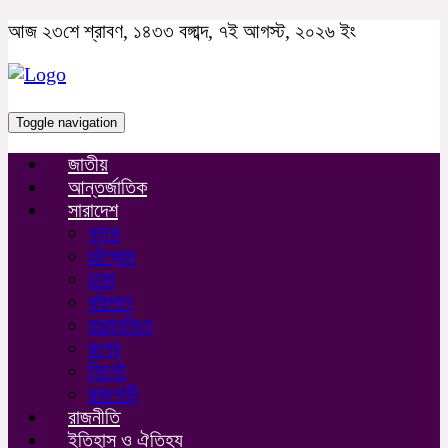
আজ ২৩শে শ্রাবণ, ১৪৩৩ বঙ্গাব্দ, ৭ই আগস্ট, ২০২৬ ইং
Toggle navigation
জাতীয়
আন্তর্জাতিক
সারাদেশ
খুলনা
চট্টগ্রাম
ঢাকা
বরিশাল
ময়মনসিংহ
রংপুর
সিলেট
রাজশাহী
রাজনীতি
ইতিহাস ও ঐতিহ্য