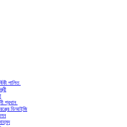
র্ষিকী পালিত
ত্রী
া
িনী প্রধান
 রেঞ্জের ডিআইজি
মেলন
মাহমুদ