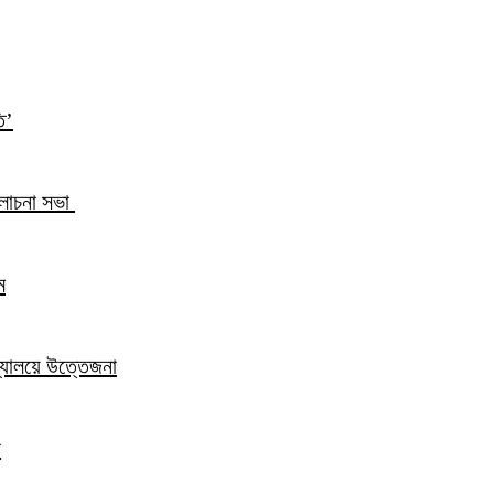
ি’
আলোচনা সভা
ম
িদ্যালয়ে উত্তেজনা
ন