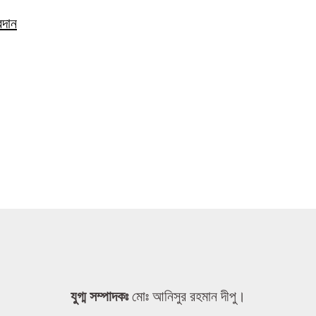
রদান
যুগ্ম সম্পাদকঃ
মোঃ আনিসুর রহমান দীপু।