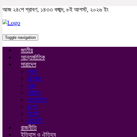
আজ ২৪শে শ্রাবণ, ১৪৩৩ বঙ্গাব্দ, ৮ই আগস্ট, ২০২৬ ইং
Toggle navigation
জাতীয়
আন্তর্জাতিক
সারাদেশ
খুলনা
চট্টগ্রাম
ঢাকা
বরিশাল
ময়মনসিংহ
রংপুর
সিলেট
রাজশাহী
রাজনীতি
ইতিহাস ও ঐতিহ্য