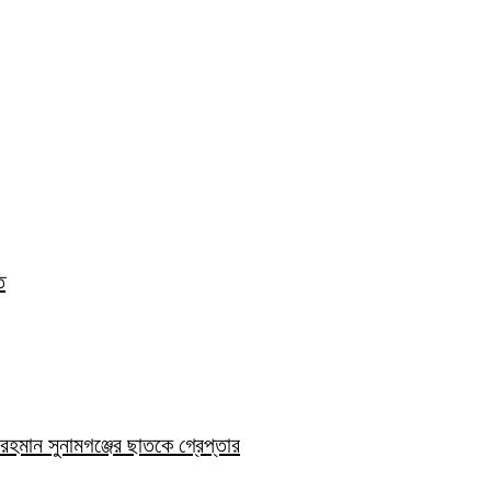
ত
হমান সুনামগঞ্জের ছাতকে গ্রেপ্তার