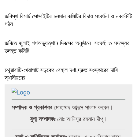
জবিস্থ রিসার্চ সোসাইটির চলমান কমিটির বিদায় সংবর্ধনা ও নবকমিটি
গঠন
জবিতে জুলাই গণঅভ্যুত্থান দিবসের অনুষ্ঠানে সংঘর্ষ; ৩ সদস্যের
তদন্ত কমিটি
মথুরাবাটি-খেয়াঘাট সড়কের বেহাল দশা,দ্রুত সংস্কারের দাবি
স্থানীয়দের
সম্পাদক ও প্রকাশকঃ
মোহাম্মদ আব্দুস সালাম রুবেল।
যুগ্ম সম্পাদকঃ
মোঃ আনিসুর রহমান দীপু।
বার্তা ও বাণিজ্যিক কার্যালয়ঃ
সাভার- এ-৫২ বিনোদ বাইদ,