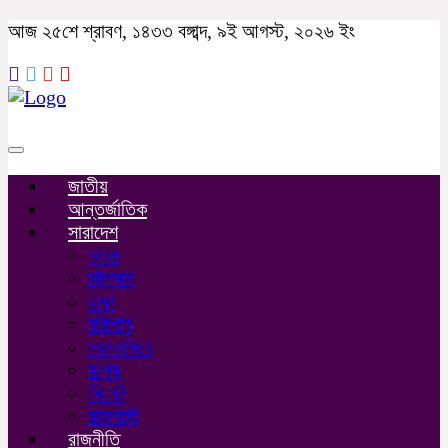
আজ ২৫শে শ্রাবণ, ১৪৩৩ বঙ্গাব্দ, ৯ই আগস্ট, ২০২৬ ইং
Toggle
navigation
জাতীয়
আন্তর্জাতিক
সারাদেশ
খুলনা
চট্টগ্রাম
ঢাকা
বরিশাল
ময়মনসিংহ
রংপুর
সিলেট
রাজশাহী
রাজনীতি