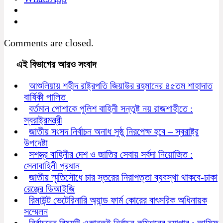
Comments are closed.
এই বিভাগের আরও সংবাদ
আশুলিয়ায় শহীদ রাষ্ট্রপতি জিয়াউর রহমানের ৪৫তম শাহাদাত
বার্ষিকী পালিত
বর্তমান পোশাকে পুলিশ বাহিনী সন্তুষ্ট নয় রাজশাহীতে :
স্বরাষ্ট্রমন্ত্রী
জাতীয় সংসদ নির্বাচন অনাধ সুষ্ঠু নিরপেক্ষ হবে – স্বরাষ্ট্র
উপদেষ্টা
সশস্ত্র বাহিনীর দেশ ও জাতির সেবায় সর্বদা নিয়োজিত :
সেনাবাহিনী প্রধান
জাতীয় স্মৃতিসৌধে চার স্তরের নিরাপত্তা ব্যবস্থা থাকবে-ঢাকা
রেঞ্জের ডিআইজি
রিমাউন্ট ভেটেরিনারি অ্যান্ড ফার্ম কোরের বাৎসরিক অধিনায়ক
সম্মেলন
নির্বাচনের বিষয়টি একান্তই নির্বাচন কমিশনের ব্যাপার : আসিফ