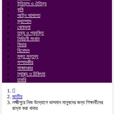
ইতিহাস ও ঐতিহ্য
কৃষি
আইন আদালত
ক্যাম্পাস
খেলাধুলা
তথ্য ও প্রযুক্তি
নির্বাচনী সংবাদ
ফিচার
বিনোদন
মুক্ত মন্তব্য
সম্পাদকীয়
সাক্ষাৎকার
স্বাস্থ্য ও চিকিৎসা
চাকরি
জাতীয়
লক্ষ্মীপুরে নিজ উদ্যোগে ভাসমান মানুষদের জন্য শিক্ষার্থীদের
রান্না করা খাবার