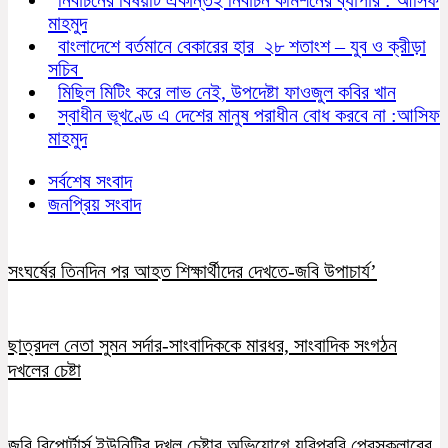
মাহমুদ
বাংলাদেশে বর্তমানে বেকারের হার ২৮ শতাংশ – যুব ও ক্রীড়া
সচিব
মিছিল মিটিং করে লাভ নেই, উপদেষ্টা ফাওজুল কবির খান
স্বাধীন ভূখণ্ডে এ দেশের মানুষ পরাধীন বোধ করবে না :আসিফ
মাহমুদ
সর্বশেষ সংবাদ
জনপ্রিয় সংবাদ
সংঘর্ষের তিনদিন পর আহত শিক্ষার্থীদের দেখতে-জবি উপাচার্য’
ছাত্রদল নেতা সুমন সর্দার-সাংবাদিককে মারধর, সাংবাদিক সংগঠন
দখলের চেষ্টা
জবি রিপোর্টার্স ইউনিটির দখল চেষ্টার অভিযোগে যবিপ্রবি প্রেসক্লাবের