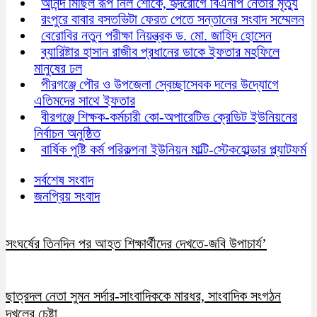
আনন্দ মিছিল রূপ নিল শোকে, হৃদরোগে বিএনপি নেতার মৃত্যু
রংপুরে বাবার বসতভিটা ফেরত পেতে সন্তানের সংবাদ সম্মেলন
বেরোবির নতুন পরীক্ষা নিয়ন্ত্রক ড. মো. জাহিদ হোসেন
ব্যারিষ্টার হাসান রাজীব প্রধানের ডাকে ইফতার মহফিলে
মানুষের ঢল
পীরগঞ্জে পৌর ও উপজেলা স্বেচ্ছাসেবক দলের উদ্যোগে
এতিমদের সাথে ইফতার
বীরগঞ্জে শিক্ষক-কর্মচারী কো-অপারেটিভ ক্রেডিট ইউনিয়নের
নির্বাচন অনুষ্ঠিত
বার্ষিক পুষ্টি কর্ম পরিকল্পনা ইউনিয়ন মাল্টি-স্টেকহোল্ডার প্ল্যাটফর্ম
সর্বশেষ সংবাদ
জনপ্রিয় সংবাদ
সংঘর্ষের তিনদিন পর আহত শিক্ষার্থীদের দেখতে-জবি উপাচার্য’
ছাত্রদল নেতা সুমন সর্দার-সাংবাদিককে মারধর, সাংবাদিক সংগঠন
দখলের চেষ্টা