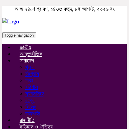
আজ ২৪শে শ্রাবণ, ১৪৩৩ বঙ্গাব্দ, ৮ই আগস্ট, ২০২৬ ইং
Toggle navigation
জাতীয়
আন্তর্জাতিক
সারাদেশ
খুলনা
চট্টগ্রাম
ঢাকা
বরিশাল
ময়মনসিংহ
রংপুর
সিলেট
রাজশাহী
রাজনীতি
ইতিহাস ও ঐতিহ্য