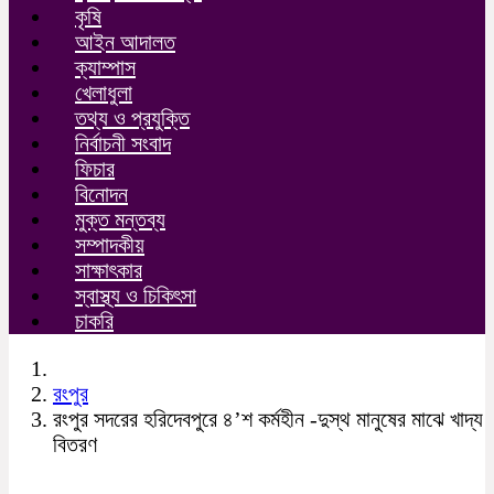
কৃষি
আইন আদালত
ক্যাম্পাস
খেলাধুলা
তথ্য ও প্রযুক্তি
নির্বাচনী সংবাদ
ফিচার
বিনোদন
মুক্ত মন্তব্য
সম্পাদকীয়
সাক্ষাৎকার
স্বাস্থ্য ও চিকিৎসা
চাকরি
রংপুর
রংপুর সদরের হরিদেবপুরে ৪’শ কর্মহীন -দুস্থ মানুষের মাঝে খাদ্য
বিতরণ