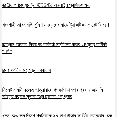
জাতীয় গণমাধ্যম ইনস্টিটিউটের অনলাইন প্রশিক্ষণ শুরু
রাজশাহী আরএমপি পুলিশ সদস্যদের মাঝে ট্যাকটিক্যাল বেল্ট বিতরণ
চট্টগ্রাম আয়কর বিভাগের কর্মচারী মহসীনের বাবার ১ম মৃত্যু বার্ষিকী
পালিত
ঢাকা-আরিচা মহাসড়ক অবরোধ
সিলেট এমসি কলেজ ছাত্রাবাসে গণধর্ষণ মামলার প্রধান আসামি
সাইফুর রহমান সুনামগঞ্জের ছাতকে গ্রেপ্তার
খুলনা অঞ্চলের তিনশ শ্রমিককে ৯০ লাখ টাকার আর্থিক সহায়তার চেক