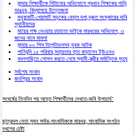
মান্দায় শিক্ষার্থীকে পিটানোর অভিযোগে প্রধান শিক্ষকের গাড়ি
ভাঙচুর, বিদ্যালয়ে উত্তেজনা
মথুরাবাটি-খেয়াঘাট সড়কের বেহাল দশা,দ্রুত সংস্কারের দাবি
স্থানীয়দের
মায়ের পক্ষ নেওয়ায় চাচাতো ভাইকে মারধরের অভিযোগ, ৩
জনের নামে মামলা
মান্দায় ৮০ পিস টাপেন্টাডলসহ যুবক আটক
পানিবন্দি ১৫ পরিবার,সহায়তার হাত বাড়ালেন ইউএনও
বদলগাছিতে গোসল করতে নেমে স্বামী-স্ত্রীর মর্মান্তিক মৃত্যু
সর্বশেষ সংবাদ
জনপ্রিয় সংবাদ
সংঘর্ষের তিনদিন পর আহত শিক্ষার্থীদের দেখতে-জবি উপাচার্য’
ছাত্রদল নেতা সুমন সর্দার-সাংবাদিককে মারধর, সাংবাদিক সংগঠন
দখলের চেষ্টা