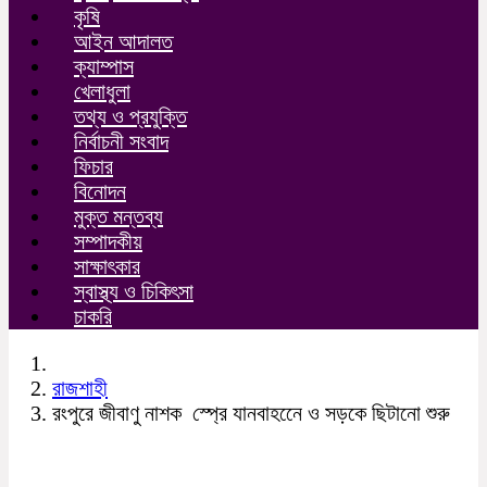
কৃষি
আইন আদালত
ক্যাম্পাস
খেলাধুলা
তথ্য ও প্রযুক্তি
নির্বাচনী সংবাদ
ফিচার
বিনোদন
মুক্ত মন্তব্য
সম্পাদকীয়
সাক্ষাৎকার
স্বাস্থ্য ও চিকিৎসা
চাকরি
রাজশাহী
রংপুরে জীবাণু নাশক স্প্রে যানবাহনেে ও সড়কে ছিটানো শুরু