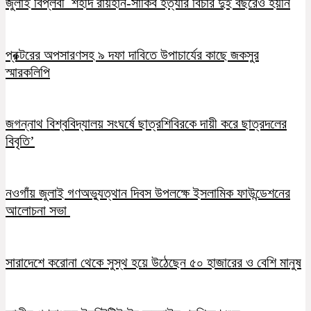
জুলাই বিপ্লবী শহীদ রায়হান-সাকিব হত্যার বিচার দুই বছরেও হয়নি
প্রক্টরের অপসারণসহ ৯ দফা দাবিতে উপাচার্যের কাছে জকসুর
স্মারকলিপি
জগন্নাথ বিশ্ববিদ্যালয় সংঘর্ষে ছাত্রশিবিরকে দায়ী করে ছাত্রদলের
বিবৃতি’
নওগাঁয় জুলাই গণঅভ্যুত্থান দিবস উপলক্ষে ইসলামিক ফাউন্ডেশনের
আলোচনা সভা
সারাদেশে করোনা থেকে সুস্থ হয়ে উঠেছেন ৫০ হাজারের ও বেশি মানুষ