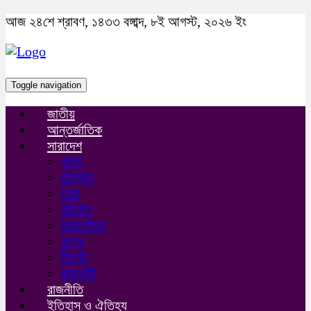
আজ ২৪শে শ্রাবণ, ১৪৩৩ বঙ্গাব্দ, ৮ই আগস্ট, ২০২৬ ইং
Toggle navigation
জাতীয়
আন্তর্জাতিক
সারাদেশ
খুলনা
চট্টগ্রাম
ঢাকা
বরিশাল
ময়মনসিংহ
রংপুর
সিলেট
রাজশাহী
রাজনীতি
ইতিহাস ও ঐতিহ্য