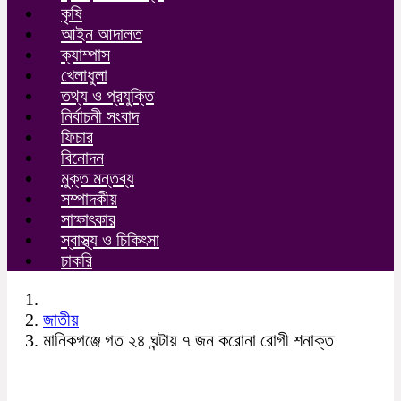
কৃষি
আইন আদালত
ক্যাম্পাস
খেলাধুলা
তথ্য ও প্রযুক্তি
নির্বাচনী সংবাদ
ফিচার
বিনোদন
মুক্ত মন্তব্য
সম্পাদকীয়
সাক্ষাৎকার
স্বাস্থ্য ও চিকিৎসা
চাকরি
জাতীয়
মানিকগঞ্জে গত ২৪ ঘন্টায় ৭ জন করোনা রোগী শনাক্ত