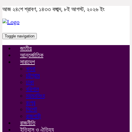
আজ ২৪শে শ্রাবণ, ১৪৩৩ বঙ্গাব্দ, ৮ই আগস্ট, ২০২৬ ইং
Toggle navigation
জাতীয়
আন্তর্জাতিক
সারাদেশ
খুলনা
চট্টগ্রাম
ঢাকা
বরিশাল
ময়মনসিংহ
রংপুর
সিলেট
রাজশাহী
রাজনীতি
ইতিহাস ও ঐতিহ্য