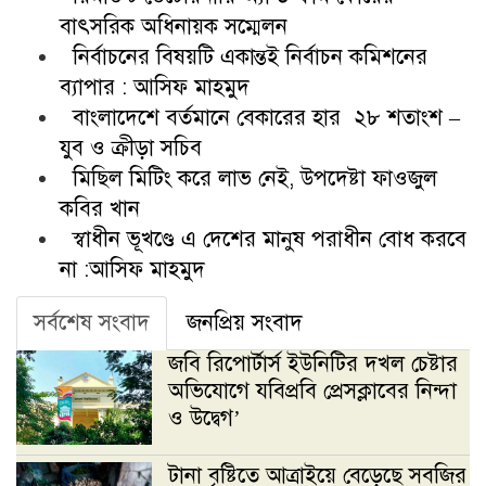
বাৎসরিক অধিনায়ক সম্মেলন
নির্বাচনের বিষয়টি একান্তই নির্বাচন কমিশনের
ব্যাপার : আসিফ মাহমুদ
বাংলাদেশে বর্তমানে বেকারের হার ২৮ শতাংশ –
যুব ও ক্রীড়া সচিব
মিছিল মিটিং করে লাভ নেই, উপদেষ্টা ফাওজুল
কবির খান
স্বাধীন ভূখণ্ডে এ দেশের মানুষ পরাধীন বোধ করবে
না :আসিফ মাহমুদ
সর্বশেষ সংবাদ
জনপ্রিয় সংবাদ
জবি রিপোর্টার্স ইউনিটির দখল চেষ্টার
অভিযোগে যবিপ্রবি প্রেসক্লাবের নিন্দা
ও উদ্বেগ’
টানা বৃষ্টিতে আত্রাইয়ে বেড়েছে সবজির