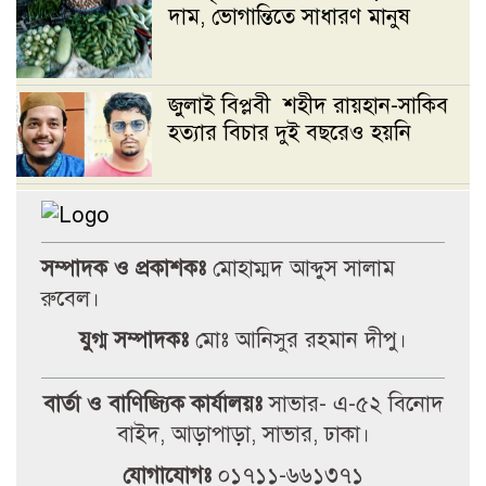
দাম, ভোগান্তিতে সাধারণ মানুষ
জুলাই বিপ্লবী শহীদ রায়হান-সাকিব
হত্যার বিচার দুই বছরেও হয়নি
প্রক্টরের অপসারণসহ ৯ দফা দাবিতে
উপাচার্যের কাছে জকসুর স্মারকলিপি
সম্পাদক ও প্রকাশকঃ
মোহাম্মদ আব্দুস সালাম
রুবেল।
জগন্নাথ বিশ্ববিদ্যালয় সংঘর্ষে
যুগ্ম সম্পাদকঃ
মোঃ আনিসুর রহমান দীপু।
ছাত্রশিবিরকে দায়ী করে ছাত্রদলের
বিবৃতি’
বার্তা ও বাণিজ্যিক কার্যালয়ঃ
সাভার- এ-৫২ বিনোদ
বাইদ, আড়াপাড়া, সাভার, ঢাকা।
নওগাঁয় জুলাই গণঅভ্যুত্থান দিবস
উপলক্ষে ইসলামিক ফাউন্ডেশনের
যোগাযোগঃ
০১৭১১-৬৬১৩৭১