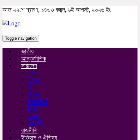
আজ ২২শে শ্রাবণ, ১৪৩৩ বঙ্গাব্দ, ৬ই আগস্ট, ২০২৬ ইং
Toggle navigation
জাতীয়
আন্তর্জাতিক
সারাদেশ
খুলনা
চট্টগ্রাম
ঢাকা
বরিশাল
ময়মনসিংহ
রংপুর
সিলেট
রাজশাহী
রাজনীতি
ইতিহাস ও ঐতিহ্য