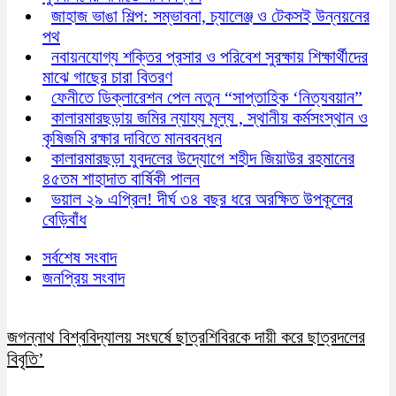
জাহাজ ভাঙা শিল্প: সম্ভাবনা, চ্যালেঞ্জ ও টেকসই উন্নয়নের
পথ
নবায়নযোগ্য শক্তির প্রসার ও পরিবেশ সুরক্ষায় শিক্ষার্থীদের
মাঝে গাছের চারা বিতরণ
ফেনীতে ডিক্লারেশন পেল নতুন “সাপ্তাহিক ‘নিত্যবয়ান”
কালারমারছড়ায় জমির ন্যায্য মূল্য , স্থানীয় কর্মসংস্থান ও
কৃষিজমি রক্ষার দাবিতে মানববন্ধন
কালারমারছড়া যুবদলের উদ্যোগে শহীদ জিয়াউর রহমানের
৪৫তম শাহাদাত বার্ষিকী পালন
ভয়াল ২৯ এপ্রিল! দীর্ঘ ৩৪ বছর ধরে অরক্ষিত উপকূলের
বেড়িবাঁধ
সর্বশেষ সংবাদ
জনপ্রিয় সংবাদ
জগন্নাথ বিশ্ববিদ্যালয় সংঘর্ষে ছাত্রশিবিরকে দায়ী করে ছাত্রদলের
বিবৃতি’