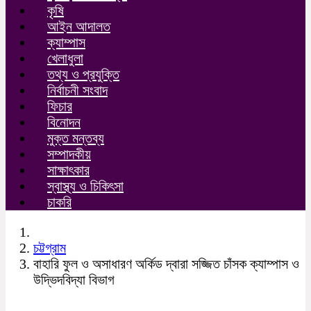
কৃষি
আইন আদালত
ক্যাম্পাস
খেলাধুলা
তথ্য ও প্রযুক্তি
নির্বাচনী সংবাদ
ফিচার
বিনোদন
মুক্ত মন্তব্য
সম্পাদকীয়
সাক্ষাৎকার
স্বাস্থ্য ও চিকিৎসা
চাকরি
চট্টগ্রাম
বাহারি ফুল ও অসাধারণ অর্কিড দ্বারা সজ্জিত চাঁসক ক্যাম্পাস ও
উদ্ভিদবিদ্যা বিভাগ