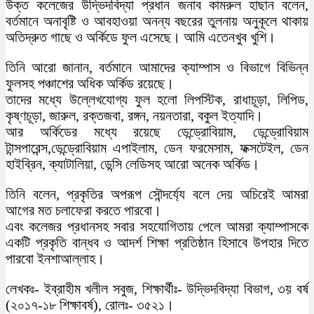
উক্ত কলেজের উদ্ভিদবিদ্যা প্রধান জনাব কামরুল হাছান বলেন,
বর্তমানে অনাবৃষ্টি ও আবহাওয়া অনন্য বছরের তুলনায় অনুকূলে থাকায়
অতিদ্রুত গাছে ও অর্কিডে ফুল এসেছে। আমি এতেনখুব খুশি।
তিনি আরো জানান, বর্তমানে আমাদের ক্যাম্পাস ও বিভাগে বিভিন্ন
ফুলসহ পঞ্চাশের অধিক অর্কিড রয়েছে।
তাদের মধ্যে উল্লেখযোগ্য ফুল হলো লিপস্টিক, রাধাচূড়া, লিপিড,
কৃষ্ণচূড়া, জারুল, রক্তজবা, রঙ্গন, নয়নতারা, বকুল ইত্যাদি।
আর অর্কিডের মধ্যে রয়েছে ডেন্ড্রোবিয়াম, ডেন্ড্রোবিয়াম
টান্সপারেন্স,ডেন্ড্রোবিয়াম এপাইলাম, ডেন ফরমেসাম, ফক্সটেইল, ডেন
হাইব্রিন, ক্যাটালিয়া, ডেন্সি লেডিসহ আরো অনেক অর্কিড।
তিনি বলেন, প্রকৃতির অপরূপ সৌন্দর্য্যে বলে দেয় অচিরেই আমরা
আগের মত চলাফেরা করতে পারবো।
এবং কলেজর প্রধানসহ সবার সহযোগিতায় পেলে আমরা ক্যাম্পাসকে
একটি প্রকৃতি বান্ধব ও আদর্শ শিক্ষা প্রতিষ্ঠান হিসাবে উপহার দিতে
পারবো ইনশাআল্লাহ।
লেখকঃ- ইব্রাহীম খলীল সবুজ, শিক্ষার্থীঃ- উদ্ভিদবিদ্যা বিভাগ, ৩য় বর্ষ
(২০১৭-১৮ শিক্ষাবর্ষ), রোলঃ- ৩৫২১।