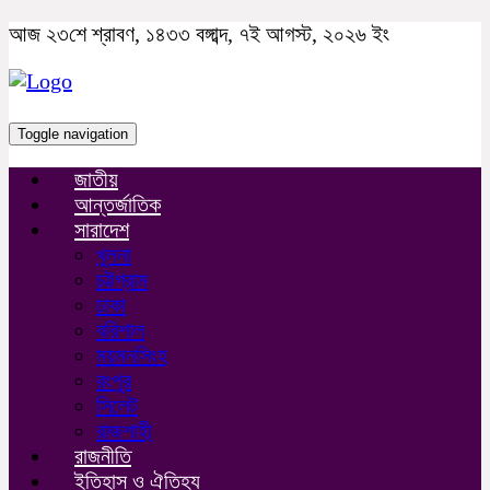
আজ ২৩শে শ্রাবণ, ১৪৩৩ বঙ্গাব্দ, ৭ই আগস্ট, ২০২৬ ইং
Toggle navigation
জাতীয়
আন্তর্জাতিক
সারাদেশ
খুলনা
চট্টগ্রাম
ঢাকা
বরিশাল
ময়মনসিংহ
রংপুর
সিলেট
রাজশাহী
রাজনীতি
ইতিহাস ও ঐতিহ্য