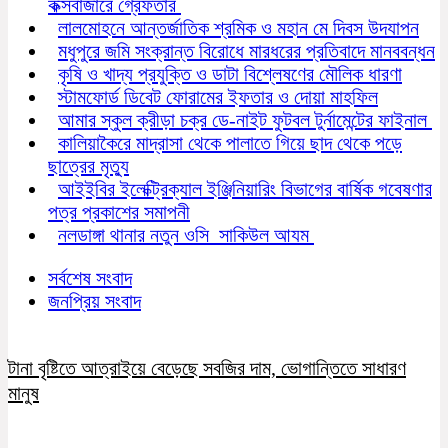
কক্সবাজারে গ্রেফতার
লালমোহনে আন্তর্জাতিক শ্রমিক ও মহান মে দিবস উদযাপন
মধুপুরে জমি সংক্রান্ত বিরোধে মারধরের প্রতিবাদে মানববন্ধন
কৃষি ও খাদ্য প্রযুক্তি ও ডাটা বিশ্লেষণের মৌলিক ধারণা
স্টামফোর্ড ডিবেট ফোরামের ইফতার ও দোয়া মাহফিল
আমার স্কুল ক্রীড়া চক্র ডে-নাইট ফুটবল টুর্নামেন্টের ফাইনাল
কালিয়াকৈরে মাদ্রাসা থেকে পালাতে গিয়ে ছাদ থেকে পড়ে
ছাত্রের মৃত্যু
আইইবির ইলেক্ট্রিক্যাল ইঞ্জিনিয়ারিং বিভাগের বার্ষিক গবেষণার
পত্র প্রকাশের সমাপনী
নলডাঙ্গা থানার নতুন ওসি সাকিউল আযম
সর্বশেষ সংবাদ
জনপ্রিয় সংবাদ
টানা বৃষ্টিতে আত্রাইয়ে বেড়েছে সবজির দাম, ভোগান্তিতে সাধারণ
মানুষ