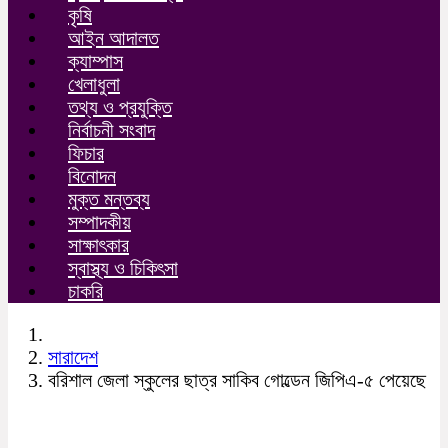
কৃষি
আইন আদালত
ক্যাম্পাস
খেলাধুলা
তথ্য ও প্রযুক্তি
নির্বাচনী সংবাদ
ফিচার
বিনোদন
মুক্ত মন্তব্য
সম্পাদকীয়
সাক্ষাৎকার
স্বাস্থ্য ও চিকিৎসা
চাকরি
সারাদেশ
বরিশাল জেলা স্কুলের ছাত্র সাকিব গোল্ডেন জিপিএ-৫ পেয়েছে