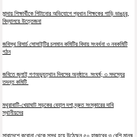
মান্দায় শিক্ষার্থীকে পিটানোর অভিযোগে প্রধান শিক্ষকের গাড়ি ভাঙচুর,
বিদ্যালয়ে উত্তেজনা
জবিস্থ রিসার্চ সোসাইটির চলমান কমিটির বিদায় সংবর্ধনা ও নবকমিটি
গঠন
জবিতে জুলাই গণঅভ্যুত্থান দিবসের অনুষ্ঠানে সংঘর্ষ; ৩ সদস্যের
তদন্ত কমিটি
মথুরাবাটি-খেয়াঘাট সড়কের বেহাল দশা,দ্রুত সংস্কারের দাবি
স্থানীয়দের
সারাদেশে করোনা থেকে সুস্থ হয়ে উঠেছেন ৫০ হাজারের ও বেশি মানুষ