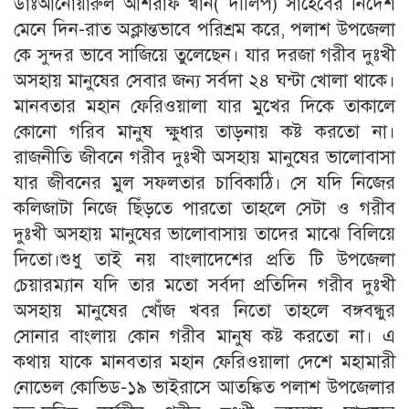
ডাঃআনোয়ারুল আশরাফ খান( দীলিপ) সাহেবের নির্দেশ
মেনে দিন-রাত অক্লান্তভাবে পরিশ্রম করে, পলাশ উপজেলা
কে সুন্দর ভাবে সাজিয়ে তুলেছেন। যার দরজা গরীব দুঃখী
অসহায় মানুষের সেবার জন্য সর্বদা ২৪ ঘন্টা খোলা থাকে।
মানবতার মহান ফেরিওয়ালা যার মুখের দিকে তাকালে
কোনো গরিব মানুষ ক্ষুধার তাড়নায় কষ্ট করতো না।
রাজনীতি জীবনে গরীব দুঃখী অসহায় মানুষের ভালোবাসা
যার জীবনের মুল সফলতার চাবিকাঠি। সে যদি নিজের
কলিজাটা নিজে ছিঁড়তে পারতো তাহলে সেটা ও গরীব
দুঃখী অসহায় মানুষের ভালোবাসায় তাদের মাঝে বিলিয়ে
দিতো।শুধু তাই নয় বাংলাদেশের প্রতি টি উপজেলা
চেয়ারম্যান যদি তার মতো সর্বদা প্রতিদিন গরীব দুঃখী
অসহায় মানুষের খোঁজ খবর নিতো তাহলে বঙ্গবন্ধুর
সোনার বাংলায় কোন গরীব মানুষ কষ্ট করতো না। এ
কথায় যাকে মানবতার মহান ফেরিওয়ালা দেশে মহামারী
নোভেল কোভিড-১৯ ভাইরাসে আতঙ্কিত পলাশ উপজেলার