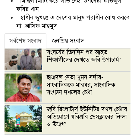
মিছিল মিটিং করে লাভ নেই, উপদেষ্টা ফাওজুল
কবির খান
স্বাধীন ভূখণ্ডে এ দেশের মানুষ পরাধীন বোধ করবে
না :আসিফ মাহমুদ
সর্বশেষ সংবাদ
জনপ্রিয় সংবাদ
সংঘর্ষের তিনদিন পর আহত
শিক্ষার্থীদের দেখতে-জবি উপাচার্য’
ছাত্রদল নেতা সুমন সর্দার-
সাংবাদিককে মারধর, সাংবাদিক
সংগঠন দখলের চেষ্টা
জবি রিপোর্টার্স ইউনিটির দখল চেষ্টার
অভিযোগে যবিপ্রবি প্রেসক্লাবের নিন্দা
ও উদ্বেগ’