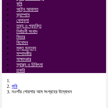
কৃষি
আইন আদালত
ক্যাম্পাস
খেলাধুলা
তথ্য ও প্রযুক্তি
নির্বাচনী সংবাদ
ফিচার
বিনোদন
মুক্ত মন্তব্য
সম্পাদকীয়
সাক্ষাৎকার
স্বাস্থ্য ও চিকিৎসা
চাকরি
কৃষি
নওগাঁর পোরশায় আম সংগ্রহের উদ্বোধন