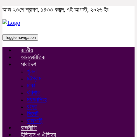
আজ ২৩শে শ্রাবণ, ১৪৩৩ বঙ্গাব্দ, ৭ই আগস্ট, ২০২৬ ইং
Toggle navigation
জাতীয়
আন্তর্জাতিক
সারাদেশ
খুলনা
চট্টগ্রাম
ঢাকা
বরিশাল
ময়মনসিংহ
রংপুর
সিলেট
রাজশাহী
রাজনীতি
ইতিহাস ও ঐতিহ্য