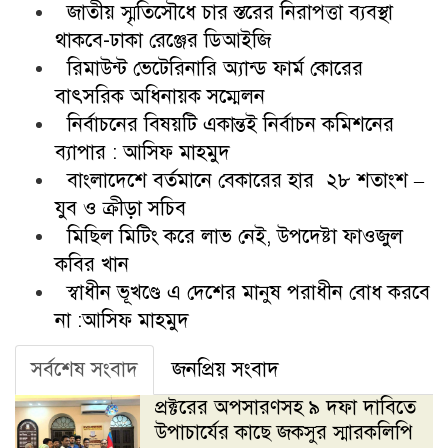
জাতীয় স্মৃতিসৌধে চার স্তরের নিরাপত্তা ব্যবস্থা
থাকবে-ঢাকা রেঞ্জের ডিআইজি
রিমাউন্ট ভেটেরিনারি অ্যান্ড ফার্ম কোরের
বাৎসরিক অধিনায়ক সম্মেলন
নির্বাচনের বিষয়টি একান্তই নির্বাচন কমিশনের
ব্যাপার : আসিফ মাহমুদ
বাংলাদেশে বর্তমানে বেকারের হার ২৮ শতাংশ –
যুব ও ক্রীড়া সচিব
মিছিল মিটিং করে লাভ নেই, উপদেষ্টা ফাওজুল
কবির খান
স্বাধীন ভূখণ্ডে এ দেশের মানুষ পরাধীন বোধ করবে
না :আসিফ মাহমুদ
সর্বশেষ সংবাদ
জনপ্রিয় সংবাদ
প্রক্টরের অপসারণসহ ৯ দফা দাবিতে
উপাচার্যের কাছে জকসুর স্মারকলিপি