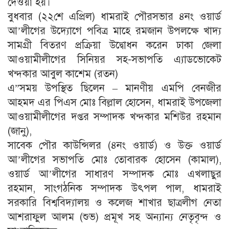
দেওয়া হয়।
বুধবার (২২শে এপ্রিল) ধামরাই পৌরসভার ৪নং ওয়ার্ড
আ’লীগের উদ্যোগে পবিত্র মাহে রমজান উপলক্ষে খাদ্য
সামগ্রী বিতরণ প্রক্রিয়া উদ্বোধন করেন ঢাকা জেলা
আওয়ামীলীগের সিনিয়র সহ-সভাপতি এ্যাডভোকেট
খন্দকার আবুল কাশেম (রতন)
এ”সময় উপস্থিত ছিলেন – মানণীয় এমপি বেনজীর
আহমদ এর পিএস মোঃ বিল্লাল হোসেন, ধামরাই উপজেলা
আওয়ামীলীগের দপ্তর সম্পাদক খন্দকার মশিউর রহমান
(জানু),
সাবেক পৌর কাউন্সিলর (৪নং ওয়ার্ড) ও উক্ত ওয়ার্ড
আ’লীগের সভাপতি মোঃ তোবারক হোসেন (কামাল),
ওয়ার্ড আ’লীগের সাধারণ সম্পাদক মোঃ এখলাছুর
রহমান, সাংগঠনিক সম্পাদক উৎপল পাল, ধামরাই
সরকারি বিশ্ববিদ্যালয় ও কলেজ শাখার ছাত্রলীগ নেতা
আশরাফুল আলম (শুভ) প্রমূখ সহ অন্যান্য নেতৃবৃন্দ ও