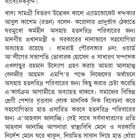
সাংবাদিকবৃন্দ।
খাদ্য সামগ্রী বিতরণ উদ্বোধন কালে এ্যাডভোকেট খন্দকার
আবুল কাশেম (রতন) বলেন- করোনার প্রাদুর্ভাব ঠেকাতে
ঘরমুখো কর্মহীন অসহায় হতদরিদ্র পরিবারের জন্য
মানণীয় প্রধানমন্ত্রী ও সরকারের নানাভাবে সহযোগিতা
অব্যাহত রয়েছে । ধামরাই পৌরসভার ৪নং ওয়ার্ড
আ’লীগের সভাপতি তোবারক হোসেন ও সাধারণ সম্পাদক
এখলাছুর রহমান উদ্যোগ গ্রহণ করায় আমরা আলহাজ্ব
বেনজীর আহমদ এমপি’র পক্ষে নিজেদের অর্থায়নে
অসহায় হতদরিদ্র পরিবারের জন্য কিছু করার চেষ্টা করেছি
এ’কার্যক্রম আগামীতে অব্যাহত থাকবে। সমাজের বিভিন্ন
শ্রেণী পেশার বৃত্তবান লোক মানবিক দিক বিবেচনা করে
সহযোগিতার হাত প্রসারিত করবে হতদরিদ্র পরিবারের
জন্য এ’আহবান জানাচ্ছি। সেই সাথে সর্বসাধারণের প্রতি
আহবান জানাচ্ছি আপনারা স্বাস্থ্যবিধি মেনে ও সরকারি
নির্দেশ মেনে ঘরে থাকুন, নিয়মিত সাবান দিয়ে হাত ধোঁয়া