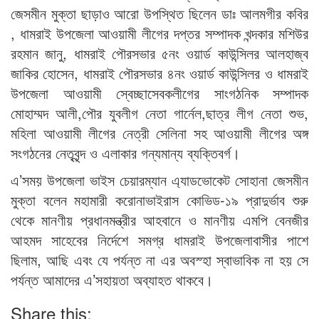
জেসমীন মুক্তা ছাড়াও আরো উপস্থিত ছিলেন ডাঃ আলমগীর কবির
, ধামরাই উপজেলা আওয়ামী লীগের দপ্তর সম্পাদক খন্দকার মশিউর
রহমান জানু, ধামরাই পৌরসভার ৫নং ওয়ার্ড কাউন্সিলর আলহাজ্ব
জাকির হোসেন, ধামরাই পৌরসভার ৪নং ওয়ার্ড কাউন্সিলর ও ধামরাই
উপজেলা আওয়ামী স্বেচ্ছাসেবকলীগের সাংগঠনিক সম্পাদক
মোহাম্মদ আলী,পৌর যুবলীগ নেতা গার্নেল,ছাত্র লীগ নেতা শুভ,
মহিলা আওয়ামী লীগের নেত্রী সেলিনা সহ আওয়ামী লীগের অঙ্গ
সংগঠনের নেতৃবৃন্দ ও এলাকার গন্যমান্য ব্যক্তিবর্গ।
এ’সময় উপজেলা ভাইস চেয়ারম্যান এ্যাডভোকেট সোহানা জেসমীন
মুক্তা বলেন মহামারী করোনাভাইরাস কোভিড-১৯ প্রাদুর্ভাব শুরু
থেকে মানণীয় প্রধানমন্ত্রীর আহবানে ও মানণীয় এমপি বেনজীর
আহমদ সাহেবের নির্দেশে সমগ্র ধামরাই উপজেলাবাসীর পাশে
ছিলাম, আছি এবং যে পর্যন্ত না এর অবস্হা স্বাভাবিক না হয় সে
পর্যন্ত আমাদের এ’সহায়তা অব্যাহত থাকবে।
Share this: