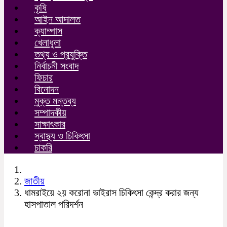
কৃষি
আইন আদালত
ক্যাম্পাস
খেলাধুলা
তথ্য ও প্রযুক্তি
নির্বাচনী সংবাদ
ফিচার
বিনোদন
মুক্ত মন্তব্য
সম্পাদকীয়
সাক্ষাৎকার
স্বাস্থ্য ও চিকিৎসা
চাকরি
জাতীয়
ধামরাইয়ে ২য় করোনা ভাইরাস চিকিৎসা কেন্দ্র করার জন্য
হাসপাতাল পরিদর্শন