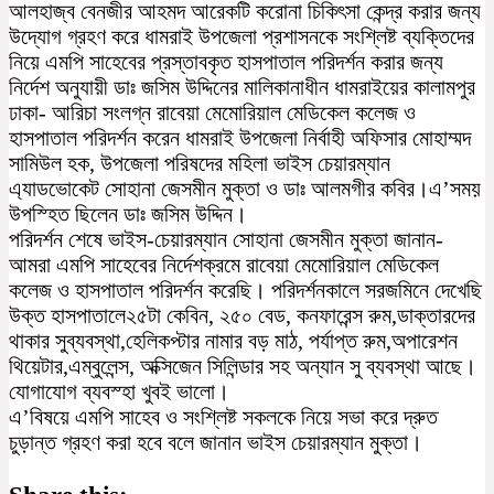
আলহাজ্ব বেনজীর আহমদ আরেকটি করোনা চিকিৎসা কেন্দ্র করার জন্য
উদ্যোগ গ্রহণ করে ধামরাই উপজেলা প্রশাসনকে সংশ্লিষ্ট ব্যক্তিদের
নিয়ে এমপি সাহেবের প্রস্তাবকৃত হাসপাতাল পরিদর্শন করার জন্য
নির্দেশ অনুযায়ী ডাঃ জসিম উদ্দিনের মালিকানাধীন ধামরাইয়ের কালামপুর
ঢাকা- আরিচা সংলগ্ন রাবেয়া মেমোরিয়াল মেডিকেল কলেজ ও
হাসপাতাল পরিদর্শন করেন ধামরাই উপজেলা নির্বাহী অফিসার মোহাম্মদ
সামিউল হক, উপজেলা পরিষদের মহিলা ভাইস চেয়ারম্যান
এ্যাডভোকেট সোহানা জেসমীন মুক্তা ও ডাঃ আলমগীর কবির।এ’সময়
উপস্হিত ছিলেন ডাঃ জসিম উদ্দিন।
পরিদর্শন শেষে ভাইস-চেয়ারম্যান সোহানা জেসমীন মুক্তা জানান-
আমরা এমপি সাহেবের নির্দেশক্রমে রাবেয়া মেমোরিয়াল মেডিকেল
কলেজ ও হাসপাতাল পরিদর্শন করেছি। পরিদর্শনকালে সরজমিনে দেখেছি
উক্ত হাসপাতালে২৫টা কেবিন, ২৫০ বেড, কনফারেন্স রুম,ডাক্তারদের
থাকার সুব্যবস্থা,হেলিকপ্টার নামার বড় মাঠ, পর্যাপ্ত রুম,অপারেশন
থিয়েটার,এম্বুলেন্স, অক্সিজেন সিলিন্ডার সহ অন্যান সু ব্যবস্থা আছে।
যোগাযোগ ব্যবস্হা খুবই ভালো।
এ’বিষয়ে এমপি সাহেব ও সংশ্লিষ্ট সকলকে নিয়ে সভা করে দ্রুত
চুড়ান্ত গ্রহণ করা হবে বলে জানান ভাইস চেয়ারম্যান মুক্তা।