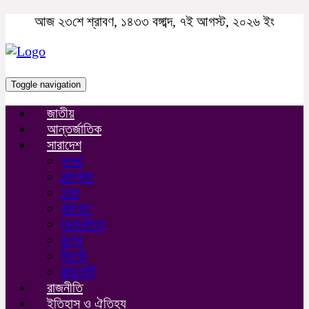
আজ ২৩শে শ্রাবণ, ১৪৩৩ বঙ্গাব্দ, ৭ই আগস্ট, ২০২৬ ইং
Toggle navigation
জাতীয়
আন্তর্জাতিক
সারাদেশ
খুলনা
চট্টগ্রাম
ঢাকা
বরিশাল
ময়মনসিংহ
রংপুর
সিলেট
রাজশাহী
রাজনীতি
ইতিহাস ও ঐতিহ্য