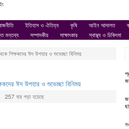
ইং
রাজনীতি
ইতিহাস ও ঐতিহ্য
কৃষি
আইন আদালত
ক
ক্ত মন্তব্য
সম্পাদকীয়
সাক্ষাৎকার
স্বাস্থ্য ও চিকিৎসা
থেকে শিক্ষকদের ঈদ উপহার ও শুভেচ্ছা বিনিময়
প্
জক
ক্ষকদের ঈদ উপহার ও শুভেচ্ছা বিনিময়
257 বার পড়া হয়েছে
জগ
ছা
ন