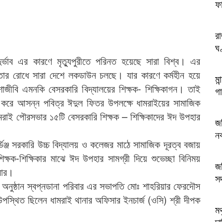
ফ
র
ঘ
্ভাব এর কারণে মৃত্যুপুরীতে পরিনত হয়েছে সারা বিশ্ব। এর
তার রোধে সারা দেশে লকডাউন চলছে। যার কারণে কর্মহীন হয়ে
মা
াজীবি এমনকি বেসরকারি বিদ্যালয়ের শিক্ষক- শিক্ষিকাগন। তাই
গা
তা করে আসন্ন পবিত্র ঈদুল ফিতর উপলক্ষে ধামরাইয়ের সামাজিক
ধামরাই পৌরসভার ১৫টি বেসরকারি শিক্ষক – শিক্ষিকাদের ঈদ উপহার
জব
ন
িঞ্জ সরকারি উচ্চ বিদ্যালয় ও কলেজর মাঠে সামাজিক দূরত্ব বজায়
ক্ষক-শিক্ষিকার মাঝে ঈদ উপহার সামগ্রী দিয়ে শুভেচ্ছা বিনিময়
জব
বার।
স
ত অনুষ্ঠান স্বপ্নডানা পরিবার এর সভাপতি মোঃ শাহরিয়ার ফেরদৌস
 উপস্থিত ছিলেন ধামরাই থানার অফিসার ইনচার্জ (ওসি) শ্রী দীপক
মথ
দা