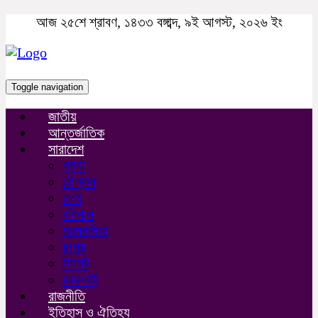
আজ ২৫শে শ্রাবণ, ১৪৩৩ বঙ্গাব্দ, ৯ই আগস্ট, ২০২৬ ইং
Toggle navigation
জাতীয়
আন্তর্জাতিক
সারাদেশ
খুলনা
চট্টগ্রাম
ঢাকা
বরিশাল
ময়মনসিংহ
রংপুর
সিলেট
রাজশাহী
রাজনীতি
ইতিহাস ও ঐতিহ্য