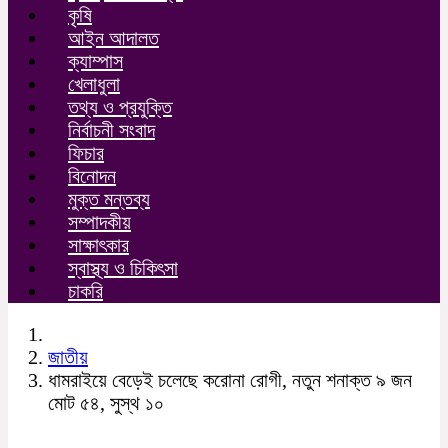
কৃষি
আইন আদালত
ক্যাম্পাস
খেলাধুলা
তথ্য ও প্রযুক্তি
নির্বাচনী সংবাদ
ফিচার
বিনোদন
মুক্ত মন্তব্য
সম্পাদকীয়
সাক্ষাৎকার
স্বাস্থ্য ও চিকিৎসা
চাকরি
জাতীয়
ধামরাইয়ে বেড়েই চলেছে করোনা রোগী, নতুন শনাক্ত ৯ জন
মোট ৫৪, সুস্থ ১০