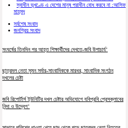
স্বাধীন ভূখণ্ডে এ দেশের মানুষ পরাধীন বোধ করবে না :আসিফ
মাহমুদ
সর্বশেষ সংবাদ
জনপ্রিয় সংবাদ
সংঘর্ষের তিনদিন পর আহত শিক্ষার্থীদের দেখতে-জবি উপাচার্য’
ছাত্রদল নেতা সুমন সর্দার-সাংবাদিককে মারধর, সাংবাদিক সংগঠন
দখলের চেষ্টা
জবি রিপোর্টার্স ইউনিটির দখল চেষ্টার অভিযোগে যবিপ্রবি প্রেসক্লাবের
নিন্দা ও উদ্বেগ’
সাভারে পুলিশের ধাওয়া খেয়ে ছাদ থেকে পড়ে ছাত্রদল নেতা নিহতের