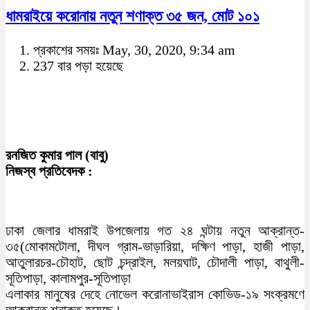
ধামরাইয়ে করোনায় নতুন শণাক্ত ৩৫ জন, মোট ১০১
প্রকাশের সময়ঃ May, 30, 2020, 9:34 am
237 বার পড়া হয়েছে
রনজিত কুমার পাল (বাবু)
নিজস্ব প্রতিবেদক :
ঢাকা জেলার ধামরাই উপজেলায় গত ২৪ ঘন্টায় নতুন আক্রান্ত-
৩৫(মোকামটোলা, দীঘল গ্রাম-ভাড়ারিয়া, দক্ষিণ পাড়া, হাজী পাড়া,
আতুলারচর-চৌহাট, ছোট চন্দ্রাইল, মলয়ঘাট, চৌদালী পাড়া, বাথুলী-
সূতিপাড়া, কালামপুর-সূতিপাড়া
এলাকার মানুষের দেহে নোভেল করোনাভাইরাস কোভিড-১৯ সংক্রমণে
আক্রান্ত শনাক্ত হয়েছে।