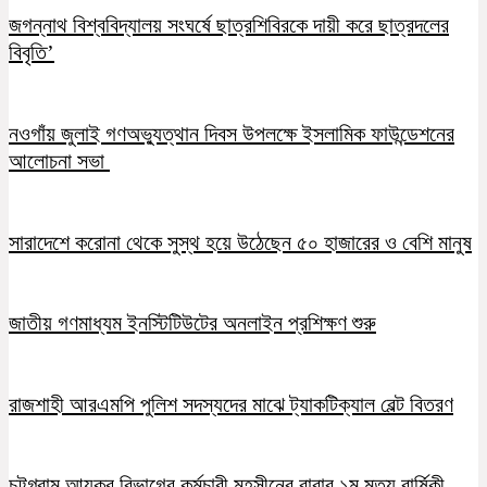
জগন্নাথ বিশ্ববিদ্যালয় সংঘর্ষে ছাত্রশিবিরকে দায়ী করে ছাত্রদলের
বিবৃতি’
নওগাঁয় জুলাই গণঅভ্যুত্থান দিবস উপলক্ষে ইসলামিক ফাউন্ডেশনের
আলোচনা সভা
সারাদেশে করোনা থেকে সুস্থ হয়ে উঠেছেন ৫০ হাজারের ও বেশি মানুষ
জাতীয় গণমাধ্যম ইনস্টিটিউটের অনলাইন প্রশিক্ষণ শুরু
রাজশাহী আরএমপি পুলিশ সদস্যদের মাঝে ট্যাকটিক্যাল বেল্ট বিতরণ
চট্টগ্রাম আয়কর বিভাগের কর্মচারী মহসীনের বাবার ১ম মৃত্যু বার্ষিকী