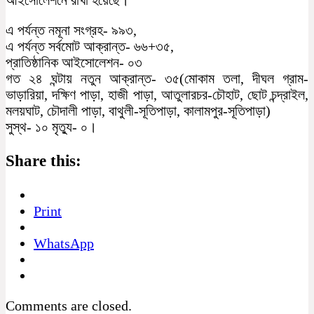
এ পর্যন্ত নমূনা সংগ্রহ- ৯৯৩,
এ পর্যন্ত সর্বমোট আক্রান্ত- ৬৬+৩৫,
প্রাতিষ্ঠানিক আইসোলেশন- ০৩
গত ২৪ ঘন্টায় নতুন আক্রান্ত- ৩৫(মোকাম তলা, দীঘল গ্রাম-
ভাড়ারিয়া, দক্ষিণ পাড়া, হাজী পাড়া, আতুলারচর-চৌহাট, ছোট চন্দ্রাইল,
মলয়ঘাট, চৌদালী পাড়া, বাথুলী-সূতিপাড়া, কালামপুর-সূতিপাড়া)
সুস্থ- ১০ মৃত্যু- ০।
Share this:
Print
WhatsApp
Comments are closed.