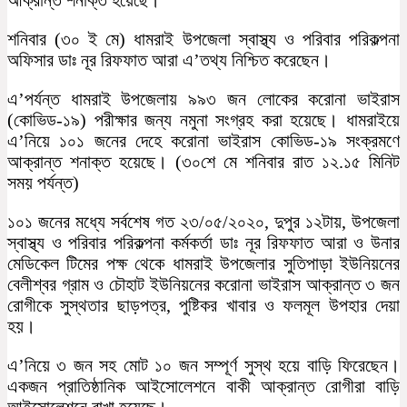
শনিবার (৩০ ই মে) ধামরাই উপজেলা স্বাস্থ্য ও পরিবার পরিকল্পনা
অফিসার ডাঃ নূর রিফফাত আরা এ’তথ্য নিশ্চিত করেছেন।
এ’পর্যন্ত ধামরাই উপজেলায় ৯৯৩ জন লোকের করোনা ভাইরাস
(কোভিড-১৯) পরীক্ষার জন্য নমুনা সংগ্রহ করা হয়েছে। ধামরাইয়ে
এ’নিয়ে ১০১ জনের দেহে করোনা ভাইরাস কোভিড-১৯ সংক্রমণে
আক্রান্ত শনাক্ত হয়েছে। (৩০শে মে শনিবার রাত ১২.১৫ মিনিট
সময় পর্যন্ত)
১০১ জনের মধ্যে সর্বশেষ গত ২৩/০৫/২০২০, দুপুর ১২টায়, উপজেলা
স্বাস্থ্য ও পরিবার পরিকল্পনা কর্মকর্তা ডাঃ নূর রিফফাত আরা ও উনার
মেডিকেল টিমের পক্ষ থেকে ধামরাই উপজেলার সুতিপাড়া ইউনিয়নের
বেলীশ্বর গ্রাম ও চৌহাট ইউনিয়নের করোনা ভাইরাস আক্রান্ত ৩ জন
রোগীকে সুস্থতার ছাড়পত্র, পুষ্টিকর খাবার ও ফলমূল উপহার দেয়া
হয়।
এ’নিয়ে ৩ জন সহ মোট ১০ জন সম্পূর্ণ সুস্থ হয়ে বাড়ি ফিরেছেন।
একজন প্রাতিষ্ঠানিক আইসোলেশনে বাকী আক্রান্ত রোগীরা বাড়ি
আইসোলেশনে রাখা হয়েছে।