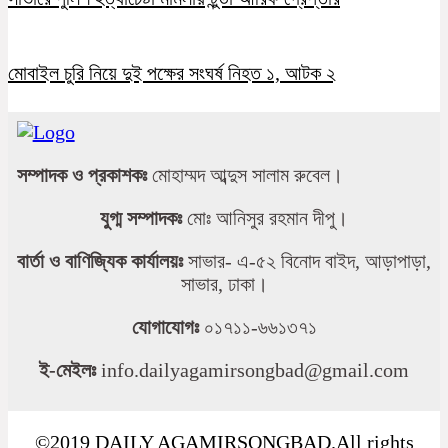
মোবাইল চুরি নিয়ে দুই পক্ষের সংঘর্ষ নিহত ১, আটক ২
সম্পাদক ও প্রকাশকঃ
মোহাম্মদ আব্দুস সালাম রুবেল।
যুগ্ম সম্পাদকঃ
মোঃ আনিসুর রহমান দীপু।
বার্তা ও বাণিজ্যিক কার্যালয়ঃ
সাভার- এ-৫২ বিনোদ বাইদ, আড়াপাড়া,
সাভার, ঢাকা।
যোগাযোগঃ
০১৭১১-৬৬১৩৭১
ই-মেইলঃ
info.dailyagamirsongbad@gmail.com
©2019 DAILY AGAMIRSONGBAD.All rights