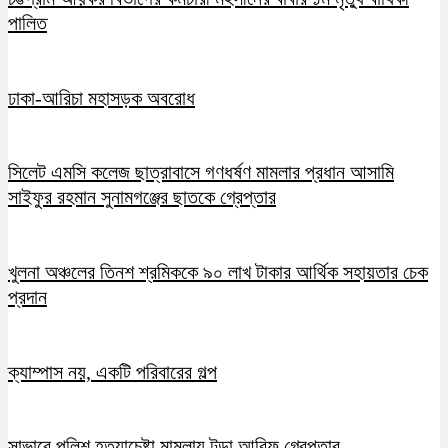
পালিত
ঢাকা-আরিচা মহাসড়ক অবরোধ
সিলেট এমসি কলেজ ছাত্রাবাসে গণধর্ষণ মামলার প্রধান আসামি
সাইফুর রহমান সুনামগঞ্জের ছাতকে গ্রেপ্তার
খুলনা অঞ্চলের তিনশ শ্রমিককে ৯০ লাখ টাকার আর্থিক সহায়তার চেক
প্রদান
ক্যাম্পাস নয়, একটি পরিবারের গল্প
সাভারে পুলিশ হত্যাচেষ্টা মামলায় টুন্ডা আরিফ গ্রেপ্তার