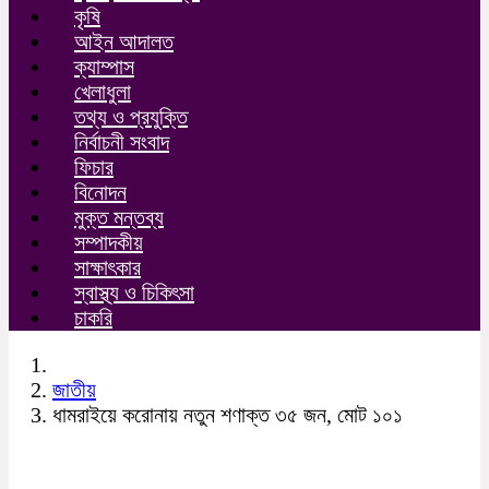
কৃষি
আইন আদালত
ক্যাম্পাস
খেলাধুলা
তথ্য ও প্রযুক্তি
নির্বাচনী সংবাদ
ফিচার
বিনোদন
মুক্ত মন্তব্য
সম্পাদকীয়
সাক্ষাৎকার
স্বাস্থ্য ও চিকিৎসা
চাকরি
জাতীয়
ধামরাইয়ে করোনায় নতুন শণাক্ত ৩৫ জন, মোট ১০১