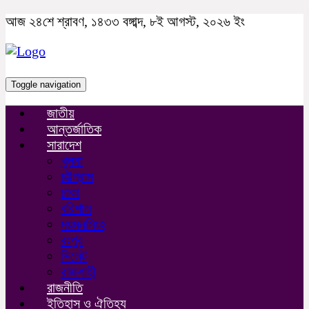
আজ ২৪শে শ্রাবণ, ১৪৩৩ বঙ্গাব্দ, ৮ই আগস্ট, ২০২৬ ইং
Toggle navigation
জাতীয়
আন্তর্জাতিক
সারাদেশ
খুলনা
চট্টগ্রাম
ঢাকা
বরিশাল
ময়মনসিংহ
রংপুর
সিলেট
রাজশাহী
রাজনীতি
ইতিহাস ও ঐতিহ্য