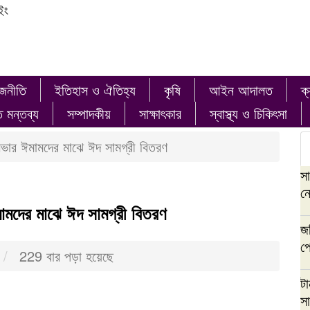
ইং
াজনীতি
ইতিহাস ও ঐতিহ্য
কৃষি
আইন আদালত
ক্
ত মন্তব্য
সম্পাদকীয়
সাক্ষাৎকার
স্বাস্থ্য ও চিকিৎসা
ভার ঈমামদের মাঝে ঈদ সামগ্রী বিতরণ
স
ন
ামদের মাঝে ঈদ সামগ্রী বিতরণ
জব
প্
229 বার পড়া হয়েছে
টা
সা