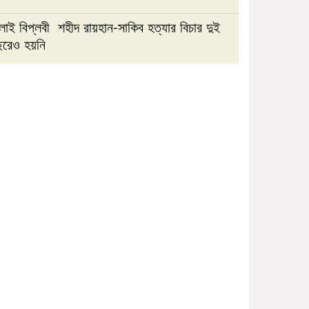
লাই বিপ্লবী শহীদ রায়হান-সাকিব হত্যার বিচার দুই
ছরেও হয়নি
প্রক্টরের অপসারণসহ ৯ দফা দাবিতে
উপাচার্যের কাছে জকসুর স্মারকলিপি
জগন্নাথ বিশ্ববিদ্যালয় সংঘর্ষে
ছাত্রশিবিরকে দায়ী করে ছাত্রদলের
বিবৃতি’
নওগাঁয় জুলাই গণঅভ্যুত্থান দিবস
উপলক্ষে ইসলামিক ফাউন্ডেশনের
আলোচনা সভা
রাজশাহীতে সাংবাদিকদের ওপর হামলার
প্রতিবাদে ৭২ ঘণ্টার আলটিমেটাম