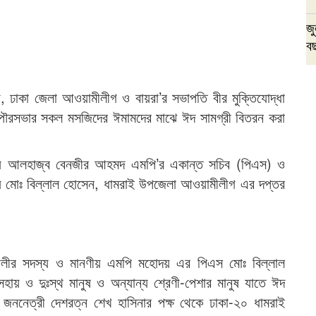
জু
ব
, ঢাকা জেলা আওয়ামীলীগ ও বায়রা’র সভাপতি বীর মুক্তিযোদ্ধা
ৌরসভার সকল মসজিদের ঈমামদের মাঝে ঈদ সামগ্রী বিতরন করা
্য আলহাজ্ব বেনজীর আহমদ এমপি’র একান্ত সচিব (পিএস) ও
্য মোঃ বিল্লাল হোসেন, ধামরাই উপজেলা আওয়ামীলীগ এর দপ্তর
্ডলীর সদস্য ও মানণীয় এমপি মহোদয় এর পিএস মোঃ বিল্লাল
য় ও দুঃস্থ মানুষ ও অন্যান্য শ্রেণী-পেশার মানুষ যাতে ঈদ
 জননেত্রী দেশরত্ন শেখ হাসিনার পক্ষ থেকে ঢাকা-২০ ধামরাই