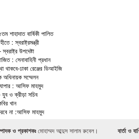
৪৫তম শাহাদাত বার্ষিকী পালিত
ে : স্বরাষ্ট্রমন্ত্রী
্বরাষ্ট্র উপদেষ্টা
য়োজিত : সেনাবাহিনী প্রধান
স্থা থাকবে-ঢাকা রেঞ্জের ডিআইজি
রিক অধিনায়ক সম্মেলন
ব্যাপার : আসিফ মাহমুদ
 যুব ও ক্রীড়া সচিব
কবির খান
করবে না :আসিফ মাহমুদ
্পাদক ও প্রকাশকঃ
মোহাম্মদ আব্দুস সালাম রুবেল।
বার্তা ও বা