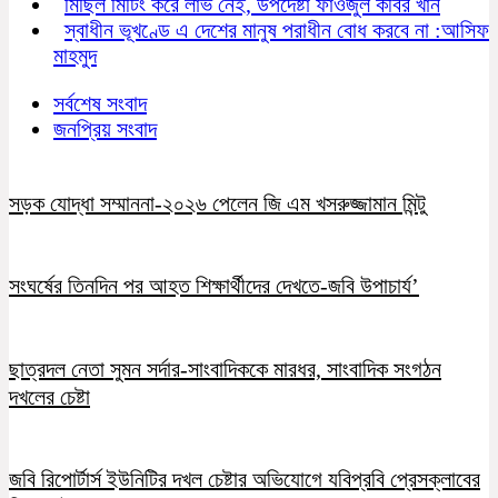
মিছিল মিটিং করে লাভ নেই, উপদেষ্টা ফাওজুল কবির খান
স্বাধীন ভূখণ্ডে এ দেশের মানুষ পরাধীন বোধ করবে না :আসিফ
মাহমুদ
সর্বশেষ সংবাদ
জনপ্রিয় সংবাদ
সড়ক যোদ্ধা সম্মাননা-২০২৬ পেলেন জি এম খসরুজ্জামান মিন্টু
সংঘর্ষের তিনদিন পর আহত শিক্ষার্থীদের দেখতে-জবি উপাচার্য’
ছাত্রদল নেতা সুমন সর্দার-সাংবাদিককে মারধর, সাংবাদিক সংগঠন
দখলের চেষ্টা
জবি রিপোর্টার্স ইউনিটির দখল চেষ্টার অভিযোগে যবিপ্রবি প্রেসক্লাবের