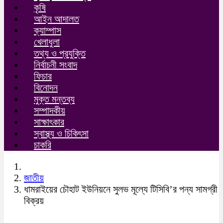
কৃষি
আইন আদালত
ক্যাম্পাস
খেলাধুলা
তথ্য ও প্রযুক্তি
নির্বাচনী সংবাদ
ফিচার
বিনোদন
মুক্ত মন্তব্য
সম্পাদকীয়
সাক্ষাৎকার
স্বাস্থ্য ও চিকিৎসা
চাকরি
জাতীয়
ধামরাইয়ের চৌহাট ইউনিয়নে সুলভ মূল্যে টিসিবি’র পন্য সামগ্রী
বিক্রয়