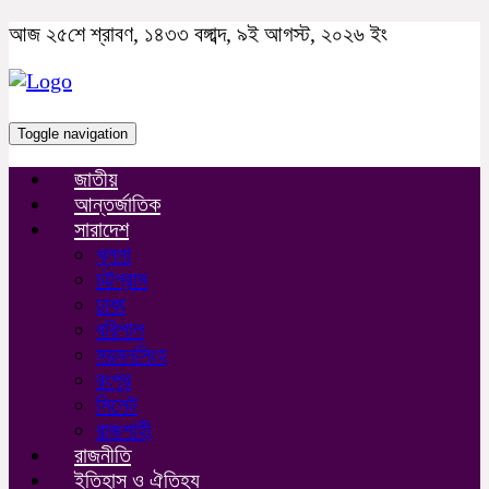
আজ ২৫শে শ্রাবণ, ১৪৩৩ বঙ্গাব্দ, ৯ই আগস্ট, ২০২৬ ইং
Toggle navigation
জাতীয়
আন্তর্জাতিক
সারাদেশ
খুলনা
চট্টগ্রাম
ঢাকা
বরিশাল
ময়মনসিংহ
রংপুর
সিলেট
রাজশাহী
রাজনীতি
ইতিহাস ও ঐতিহ্য