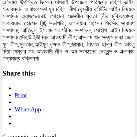
এ’সময় উপস্থিত ছিলেন ধামরাই উপজেলা পরিষদের মহিলা ভাইস
চেয়ারম্যান ও বাংলাদেশ যুব মহিলা লীগ কেন্দ্রীয় কমিটির আইন বিষয়ক
সম্পাদক এ্যাডভোকেট সোহানা জেসমীন মুক্তা ,বীর মুক্তিযোদ্ধা
সাখাওয়াত হোসেন মিন্টু সভাপতি, আনোয়ার হোসেন সিকদার সাধারণ
সম্পাদক, আতিকুল ইসলাম সাংগঠনিক সম্পাদক, সোহাগ আইন বিষয়ক
সম্পাদক চৌহাট ইউনিয়ন আওয়ামী লীগ,আসলাম খান সদ্যস ঢাকা জেলা
যুব লীগ,সুলতান,আইয়ুব কৃষক লীগ,জামান, রিফাত ছাত্র লীগ ডাবলু
মিয়া মেম্বার সহ আওয়ামী লীগ ও অঙ্গ সংগঠনের নেতৃবৃন্দ ও এলাকার
গন্যমান্য বক্তিবর্গ৷
Share this:
Print
WhatsApp
Comments are closed.