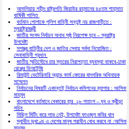
আশুলিয়ায় শহীদ রাষ্ট্রপতি জিয়াউর রহমানের ৪৫তম শাহাদাত
বার্ষিকী পালিত
বর্তমান পোশাকে পুলিশ বাহিনী সন্তুষ্ট নয় রাজশাহীতে :
স্বরাষ্ট্রমন্ত্রী
জাতীয় সংসদ নির্বাচন অনাধ সুষ্ঠু নিরপেক্ষ হবে – স্বরাষ্ট্র
উপদেষ্টা
সশস্ত্র বাহিনীর দেশ ও জাতির সেবায় সর্বদা নিয়োজিত :
সেনাবাহিনী প্রধান
জাতীয় স্মৃতিসৌধে চার স্তরের নিরাপত্তা ব্যবস্থা থাকবে-ঢাকা
রেঞ্জের ডিআইজি
রিমাউন্ট ভেটেরিনারি অ্যান্ড ফার্ম কোরের বাৎসরিক অধিনায়ক
সম্মেলন
নির্বাচনের বিষয়টি একান্তই নির্বাচন কমিশনের ব্যাপার : আসিফ
মাহমুদ
বাংলাদেশে বর্তমানে বেকারের হার ২৮ শতাংশ – যুব ও ক্রীড়া
সচিব
মিছিল মিটিং করে লাভ নেই, উপদেষ্টা ফাওজুল কবির খান
স্বাধীন ভূখণ্ডে এ দেশের মানুষ পরাধীন বোধ করবে না :আসিফ
মাহমুদ