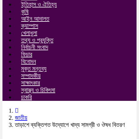
ইতিহাস ও ঐতিহ্য
কৃষি
আইন আদালত
ক্যাম্পাস
খেলাধুলা
তথ্য ও প্রযুক্তি
নির্বাচনী সংবাদ
ফিচার
বিনোদন
মুক্ত মন্তব্য
সম্পাদকীয়
সাক্ষাৎকার
স্বাস্থ্য ও চিকিৎসা
চাকরি
জাতীয়
তাড়াশে ব্যক্তিগত উদ্যোগে খাদ্য সামগ্রী ও ঔষধ বিতরণ