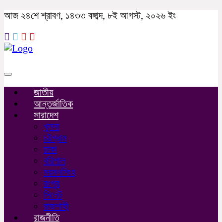
আজ ২৪শে শ্রাবণ, ১৪৩৩ বঙ্গাব্দ, ৮ই আগস্ট, ২০২৬ ইং
Toggle
navigation
জাতীয়
আন্তর্জাতিক
সারাদেশ
খুলনা
চট্টগ্রাম
ঢাকা
বরিশাল
ময়মনসিংহ
রংপুর
সিলেট
রাজশাহী
রাজনীতি