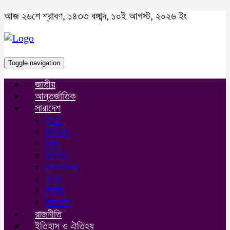
আজ ২৬শে শ্রাবণ, ১৪৩৩ বঙ্গাব্দ, ১০ই আগস্ট, ২০২৬ ইং
Toggle navigation
জাতীয়
আন্তর্জাতিক
সারাদেশ
খুলনা
চট্টগ্রাম
ঢাকা
বরিশাল
ময়মনসিংহ
রংপুর
সিলেট
রাজশাহী
রাজনীতি
ইতিহাস ও ঐতিহ্য