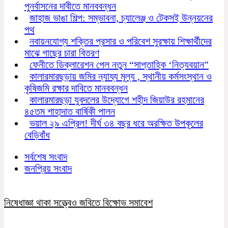
পুনর্বাসনের দাবীতে মানববন্ধন
জাহাজ ভাঙা শিল্প: সম্ভাবনা, চ্যালেঞ্জ ও টেকসই উন্নয়নের
পথ
নবায়নযোগ্য শক্তির প্রসার ও পরিবেশ সুরক্ষায় শিক্ষার্থীদের
মাঝে গাছের চারা বিতরণ
ফেনীতে ডিক্লারেশন পেল নতুন “সাপ্তাহিক ‘নিত্যবয়ান”
কালারমারছড়ায় জমির ন্যায্য মূল্য , স্থানীয় কর্মসংস্থান ও
কৃষিজমি রক্ষার দাবিতে মানববন্ধন
কালারমারছড়া যুবদলের উদ্যোগে শহীদ জিয়াউর রহমানের
৪৫তম শাহাদাত বার্ষিকী পালন
ভয়াল ২৯ এপ্রিল! দীর্ঘ ৩৪ বছর ধরে অরক্ষিত উপকূলের
বেড়িবাঁধ
সর্বশেষ সংবাদ
জনপ্রিয় সংবাদ
নিষেধাজ্ঞা থাকা সত্ত্বেও জবিতে বিক্ষোভ সমাবেশ