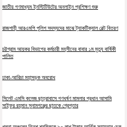
জাতীয় গণমাধ্যম ইনস্টিটিউটের অনলাইন প্রশিক্ষণ শুরু
রাজশাহী আরএমপি পুলিশ সদস্যদের মাঝে ট্যাকটিক্যাল বেল্ট বিতরণ
চট্টগ্রাম আয়কর বিভাগের কর্মচারী মহসীনের বাবার ১ম মৃত্যু বার্ষিকী
পালিত
ঢাকা-আরিচা মহাসড়ক অবরোধ
সিলেট এমসি কলেজ ছাত্রাবাসে গণধর্ষণ মামলার প্রধান আসামি
সাইফুর রহমান সুনামগঞ্জের ছাতকে গ্রেপ্তার
খুলনা অঞ্চলের তিনশ শ্রমিককে ৯০ লাখ টাকার আর্থিক সহায়তার চেক