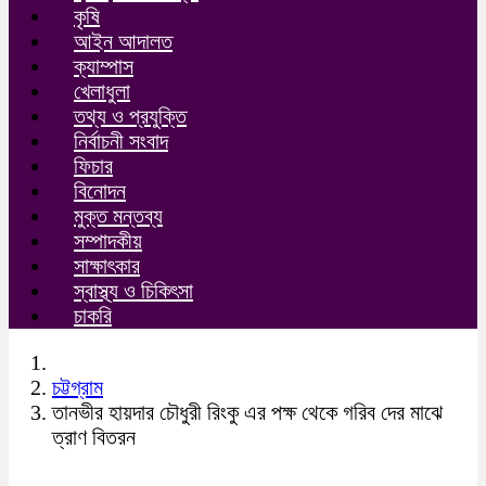
কৃষি
আইন আদালত
ক্যাম্পাস
খেলাধুলা
তথ্য ও প্রযুক্তি
নির্বাচনী সংবাদ
ফিচার
বিনোদন
মুক্ত মন্তব্য
সম্পাদকীয়
সাক্ষাৎকার
স্বাস্থ্য ও চিকিৎসা
চাকরি
চট্টগ্রাম
তানভীর হায়দার চৌধুরী রিংকু এর পক্ষ থেকে গরিব দের মাঝে
ত্রাণ বিতরন