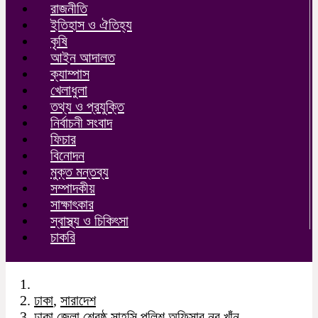
রাজনীতি
ইতিহাস ও ঐতিহ্য
কৃষি
আইন আদালত
ক্যাম্পাস
খেলাধুলা
তথ্য ও প্রযুক্তি
নির্বাচনী সংবাদ
ফিচার
বিনোদন
মুক্ত মন্তব্য
সম্পাদকীয়
সাক্ষাৎকার
স্বাস্থ্য ও চিকিৎসা
চাকরি
ঢাকা
,
সারাদেশ
ঢাকা জেলা শ্রেষ্ঠ সাহসি পুলিশ অফিসার নুর খাঁন