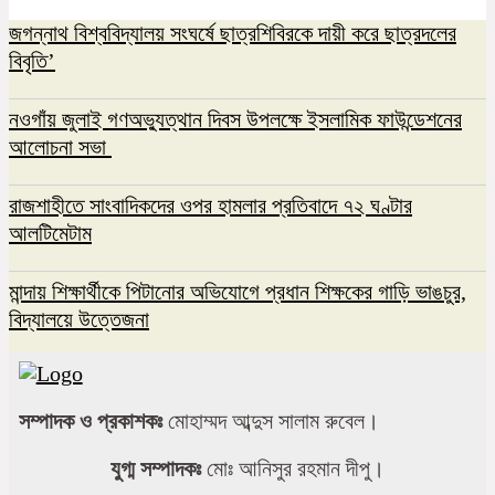
জগন্নাথ বিশ্ববিদ্যালয় সংঘর্ষে ছাত্রশিবিরকে দায়ী করে ছাত্রদলের
বিবৃতি’
নওগাঁয় জুলাই গণঅভ্যুত্থান দিবস উপলক্ষে ইসলামিক ফাউন্ডেশনের
আলোচনা সভা
রাজশাহীতে সাংবাদিকদের ওপর হামলার প্রতিবাদে ৭২ ঘণ্টার
আলটিমেটাম
মান্দায় শিক্ষার্থীকে পিটানোর অভিযোগে প্রধান শিক্ষকের গাড়ি ভাঙচুর,
বিদ্যালয়ে উত্তেজনা
জবিস্থ রিসার্চ সোসাইটির চলমান কমিটির বিদায়
সংবর্ধনা ও নবকমিটি গঠন
সম্পাদক ও প্রকাশকঃ
মোহাম্মদ আব্দুস সালাম রুবেল।
যুগ্ম সম্পাদকঃ
মোঃ আনিসুর রহমান দীপু।