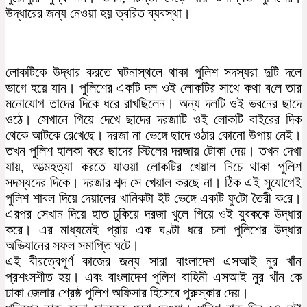
উদ্ধারের জন্য নেওয়া হয় ত্বরিত ব্যবস্থা।
লোকটিকে উদ্ধার করতে ঘটনাস্থলে থাকা পুলিশ সদস্যরা দুটি দলে
ভাগে হয়ে যান। পুলিশের একটি দল ওই লোকটির সাথে কথা ব‌লে তার
মনোযোগ তাদের দিকে ধরে রাখছিলেন। অন্য দলটি ওই ভবনের ছাদে
ওঠে। সেখানে গিয়ে দেখে ছাদের দরজাটি ওই লোকটি বাইরের দিক
থেকে আটকে রে‌খে‌ছে। দরজা না ভেঙ্গে ছাদে ওঠার কোনো উপায় নেই।
তখন পুলিশ হালকা করে ছাদের স্টিলের দরজায় টোকা দেয়। তখন দেখা
যায়, আত্মহত্যা করতে যাওয়া লোকটির খেয়াল নিচে থাকা পুলিশ
সদস্যদের দিকে। দরজার শব্দ সে খেয়াল করছে না। ঠিক এই সুযোগেই
পুলিশ শাবল দিয়ে দেয়ালের খা‌নিকটা ইট ভেঙ্গে এক‌টি ফু‌টো তৈরী ক‌রে।
এরপর সেখান দিয়ে হাত ঢুকিয়ে দরজা খুলে গিয়ে ওই যুবককে উদ্ধার
করে। এর মাধ্যমেই প্রায় এক ঘণ্টা ধরে চলা পুলিশের উদ্ধার
অভিযানের সফল সমাপ্তি ঘটে।
এই বীরত্বেপূর্ণ কাজের জন্য সারা বাংলাদেশ এসআই নুর খাঁন
প্রশংসশীত হয়। এবং বাংলাদেশ পুলিশ বাহিনী এসআই নুর খাঁন কে
ঢাকা জেলার শ্রেষ্ঠ পুলিশ অফিসার হিসেবে পুরুস্কার দেয়।