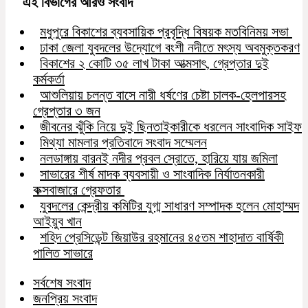
এই বিভাগের আরও সংবাদ
মধুপুরে বিকাশের ব্যবসায়িক প্রবৃদ্ধি বিষয়ক মতবিনিময় সভা
ঢাকা জেলা যুবদলের উদ্যোগে বংশী নদীতে মৎস্য অবমুক্তকরণ
বিকাশের ২ কোটি ৩৫ লাখ টাকা আত্মসাৎ, গ্রেপ্তার দুই
কর্মকর্তা
আশুলিয়ায় চলন্ত বাসে নারী ধর্ষণের চেষ্টা চালক-হেলপারসহ
গ্রেপ্তার ৩ জন
জীবনের ঝুঁকি নিয়ে দুই ছিনতাইকারীকে ধরলেন সাংবাদিক সাইফ
মিথ্যা মামলার প্রতিবাদে সংবাদ সম্মেলন
নলডাঙ্গায় বারনই নদীর প্রবল স্রোতে, হারিয়ে যায় জমিলা
সাভারের শীর্ষ মাদক ব্যবসায়ী ও সাংবাদিক নির্যাতনকারী
কক্সবাজারে গ্রেফতার
যুবদলের কেন্দ্রীয় কমিটির যুগ্ম সাধারণ সম্পাদক হলেন মোহাম্মদ
আইয়ুব খান
শহিদ প্রেসিডেন্ট জিয়াউর রহমানের ৪৫তম শাহাদাত বার্ষিকী
পালিত সাভারে
সর্বশেষ সংবাদ
জনপ্রিয় সংবাদ