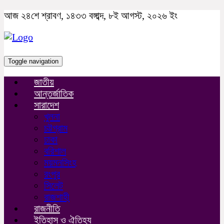
আজ ২৪শে শ্রাবণ, ১৪৩৩ বঙ্গাব্দ, ৮ই আগস্ট, ২০২৬ ইং
Toggle navigation
জাতীয়
আন্তর্জাতিক
সারাদেশ
খুলনা
চট্টগ্রাম
ঢাকা
বরিশাল
ময়মনসিংহ
রংপুর
সিলেট
রাজশাহী
রাজনীতি
ইতিহাস ও ঐতিহ্য