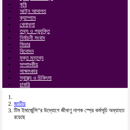
কৃষি
আইন আদালত
ক্যাম্পাস
খেলাধুলা
তথ্য ও প্রযুক্তি
নির্বাচনী সংবাদ
ফিচার
বিনোদন
মুক্ত মন্তব্য
সম্পাদকীয়
সাক্ষাৎকার
স্বাস্থ্য ও চিকিৎসা
চাকরি
জাতীয়
টিম ইমার্জেন্সি”র উদ্যােগে জীবাণু নাশক স্প্রে কর্মসূচি অব্যাহত
রয়েছে