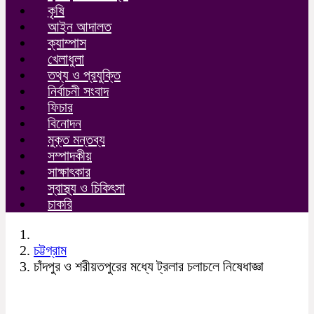
কৃষি
আইন আদালত
ক্যাম্পাস
খেলাধুলা
তথ্য ও প্রযুক্তি
নির্বাচনী সংবাদ
ফিচার
বিনোদন
মুক্ত মন্তব্য
সম্পাদকীয়
সাক্ষাৎকার
স্বাস্থ্য ও চিকিৎসা
চাকরি
চট্টগ্রাম
চাঁদপুর ও শরীয়তপুরের মধ্যে ট্রলার চলাচলে নিষেধাজ্ঞা