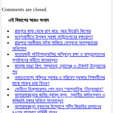
Comments are closed.
এই বিভাগের আরও সংবাদ
রায়পুরে বাসা থেকে রাগ করে আর ফিরেনি কিশোর
মহেশখালীতে উপকূল সুরক্ষা ফাউন্ডেশনের বৃক্ষরোপণ
রায়পুরে পরকীয়ার নাটক সাজিয়ে ফেসবুকে অপপ্রচারের
অভিযোগ
মাতারবাড়ী সাইটপাড়াবাসির অস্থিত্ব রক্ষা ও বাস্তুচ্যুতদের
পুনর্বাসনের দাবীতে মানববন্ধন
জাহাজ ভাঙা শিল্প: সম্ভাবনা, চ্যালেঞ্জ ও টেকসই উন্নয়নের
পথ
নবায়নযোগ্য শক্তির প্রসার ও পরিবেশ সুরক্ষায় শিক্ষার্থীদের
মাঝে গাছের চারা বিতরণ
ফেনীতে ডিক্লারেশন পেল নতুন “সাপ্তাহিক ‘নিত্যবয়ান”
কালারমারছড়ায় জমির ন্যায্য মূল্য , স্থানীয় কর্মসংস্থান ও
কৃষিজমি রক্ষার দাবিতে মানববন্ধন
কালারমারছড়া যুবদলের উদ্যোগে শহীদ জিয়াউর রহমানের
৪৫তম শাহাদাত বার্ষিকী পালন