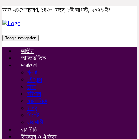
আজ ২৪শে শ্রাবণ, ১৪৩৩ বঙ্গাব্দ, ৮ই আগস্ট, ২০২৬ ইং
Toggle navigation
জাতীয়
আন্তর্জাতিক
সারাদেশ
খুলনা
চট্টগ্রাম
ঢাকা
বরিশাল
ময়মনসিংহ
রংপুর
সিলেট
রাজশাহী
রাজনীতি
ইতিহাস ও ঐতিহ্য