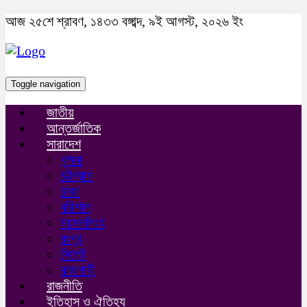
আজ ২৫শে শ্রাবণ, ১৪৩৩ বঙ্গাব্দ, ৯ই আগস্ট, ২০২৬ ইং
Toggle navigation
জাতীয়
আন্তর্জাতিক
সারাদেশ
খুলনা
চট্টগ্রাম
ঢাকা
বরিশাল
ময়মনসিংহ
রংপুর
সিলেট
রাজশাহী
রাজনীতি
ইতিহাস ও ঐতিহ্য