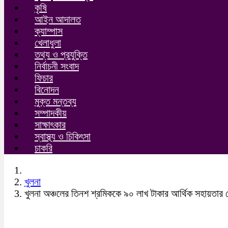
কৃষি
আইন আদালত
ক্যাম্পাস
খেলাধুলা
তথ্য ও প্রযুক্তি
নির্বাচনী সংবাদ
ফিচার
বিনোদন
মুক্ত মন্তব্য
সম্পাদকীয়
সাক্ষাৎকার
স্বাস্থ্য ও চিকিৎসা
চাকরি
খুলনা
খুলনা অঞ্চলের তিনশ শ্রমিককে ৯০ লাখ টাকার আর্থিক সহায়তার 