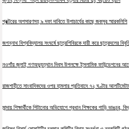
প্রক্টরের অপসারণসহ ৯ দফা দাবিতে উপাচার্যের কাছে জকসুর স্মারকলিপি
জগন্নাথ বিশ্ববিদ্যালয় সংঘর্ষে ছাত্রশিবিরকে দায়ী করে ছাত্রদলের বিবৃত
নওগাঁয় জুলাই গণঅভ্যুত্থান দিবস উপলক্ষে ইসলামিক ফাউন্ডেশনের 
রাজশাহীতে সাংবাদিকদের ওপর হামলার প্রতিবাদে ৭২ ঘণ্টার আলটিমেটা
মান্দায় শিক্ষার্থীকে পিটানোর অভিযোগে প্রধান শিক্ষকের গাড়ি ভাঙচুর, ব
জবিস্থ রিসার্চ সোসাইটির চলমান কমিটির বিদায় সংবর্ধনা ও নবকমিটি গঠ