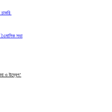
র চাকরি
ির এৈমাসিক সভা
ন্দা ও উদ্বেগ’