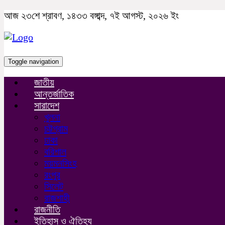
আজ ২৩শে শ্রাবণ, ১৪৩৩ বঙ্গাব্দ, ৭ই আগস্ট, ২০২৬ ইং
Toggle navigation
জাতীয়
আন্তর্জাতিক
সারাদেশ
খুলনা
চট্টগ্রাম
ঢাকা
বরিশাল
ময়মনসিংহ
রংপুর
সিলেট
রাজশাহী
রাজনীতি
ইতিহাস ও ঐতিহ্য