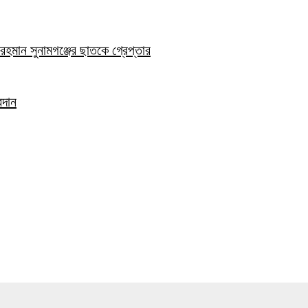
হমান সুনামগঞ্জের ছাতকে গ্রেপ্তার
রদান