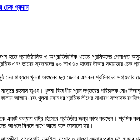
র চেক প্রদান
ডেশন হতে প্রাতিষ্ঠানিক ও অপ্রাতিষ্ঠানিক খাতের শ্রমিকদের পেশাগত অসুস
ন শ্রমিক এবং তাদের স্বজনদের ৯০ লাখ ৪০ হাজার টাকার সহায়তার চেক প্
অনুষ্ঠানের মাধ্যমে খুলনা অঞ্চলের ছয় জেলার এসকল শ্রমিকদের সহায়তার 
ঃ মাসুদুর রহমান ভূঞা। খুলনা বিভাগীয় শ্রম দপ্তরের পরিচালক মোঃ মিজা
 কালাম আজাদ এবং খুলনা মহানগর শ্রমিক লীগের সাধারণ সম্পাদক রণজিৎ 
দেশকে একটি কল্যাণ রাষ্ট্র হিসেবে প্রতিষ্ঠার জন্য কাজ করছেন। শ্রমিক কল
কদের আপদে বিপদে পাশে আছে বলে জানানো হয়।
, সাতক্ষীরা, বাগেরহাট, নড়াইল, যশোর ও মাগুরা জেলার প্রায় দুই হাজার 