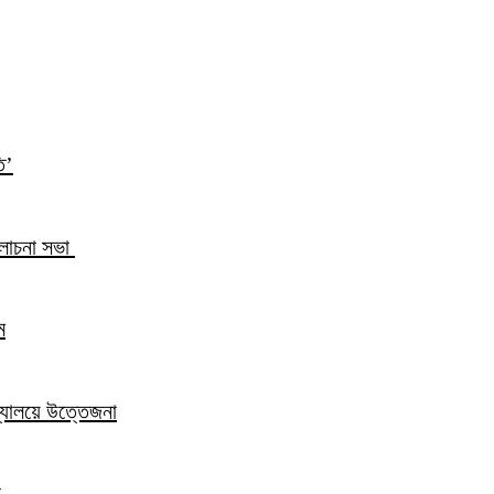
ি’
আলোচনা সভা
ম
িদ্যালয়ে উত্তেজনা
ন