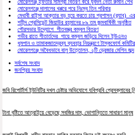
মোরেলগঞ্জ ইফতার সামগ্রী বিতরণ করে যুবদল নেতা রুমান শেখ
মোরেলগঞ্জে দালালের খপ্পরে পরে নিঃস্ব তিন পরিবার
মেধাবী রাইসা আক্তার বড় হয়ে করতে চায় প্রশাসন (র‍্যাব) এ
শহীদ প্রেসিডেন্ট জিয়াউর রহমানের ৮৯ তম জন্মবার্ষিকী অনুষ্ঠিত
পৌরসভার উদ্যোগে শীতবস্ত্র কম্বল বিতরণ
গভীর রাতে শীতার্তদের গায়ে কম্বল জড়িয়ে দিলেন ইউএনও
ধুমপান ও তামাকজাতদ্রব্য ব্যবহার নিয়ন্ত্রণে টাস্কফোর্স কমিট
মোরেলগঞ্জে অবৈধভাবে বালু উত্তোলন, ২টি ড্রেজার মেশিন জব্দ
সর্বশেষ সংবাদ
জনপ্রিয় সংবাদ
জবি রিপোর্টার্স ইউনিটির দখল চেষ্টার অভিযোগে যবিপ্রবি প্রেসক্লাবের নি
টানা বৃষ্টিতে আত্রাইয়ে বেড়েছে সবজির দাম, ভোগান্তিতে সাধারণ মানুষ
জুলাই বিপ্লবী শহীদ রায়হান-সাকিব হত্যার বিচার দুই বছরেও হয়নি