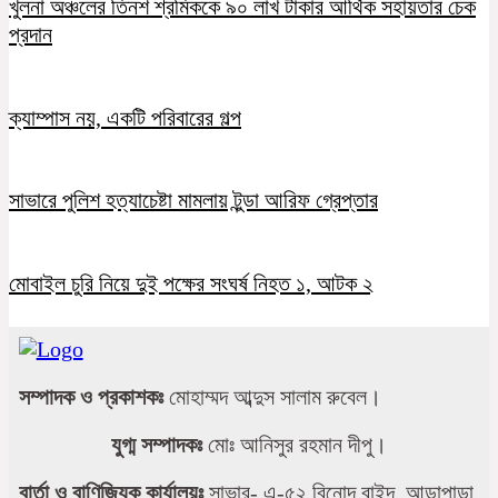
খুলনা অঞ্চলের তিনশ শ্রমিককে ৯০ লাখ টাকার আর্থিক সহায়তার চেক
প্রদান
ক্যাম্পাস নয়, একটি পরিবারের গল্প
সাভারে পুলিশ হত্যাচেষ্টা মামলায় টুন্ডা আরিফ গ্রেপ্তার
মোবাইল চুরি নিয়ে দুই পক্ষের সংঘর্ষ নিহত ১, আটক ২
সম্পাদক ও প্রকাশকঃ
মোহাম্মদ আব্দুস সালাম রুবেল।
যুগ্ম সম্পাদকঃ
মোঃ আনিসুর রহমান দীপু।
বার্তা ও বাণিজ্যিক কার্যালয়ঃ
সাভার- এ-৫২ বিনোদ বাইদ, আড়াপাড়া,