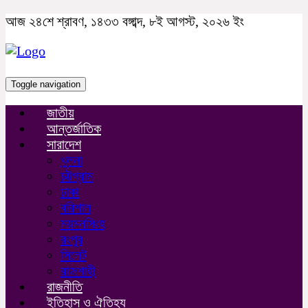
আজ ২৪শে শ্রাবণ, ১৪৩৩ বঙ্গাব্দ, ৮ই আগস্ট, ২০২৬ ইং
Toggle navigation
জাতীয়
আন্তর্জাতিক
সারাদেশ
খুলনা
চট্টগ্রাম
ঢাকা
বরিশাল
ময়মনসিংহ
রংপুর
সিলেট
রাজশাহী
রাজনীতি
ইতিহাস ও ঐতিহ্য