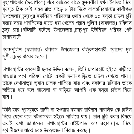
বৃহস্পতিবার (৯এপ্রিল) শবে বরাতের রাতে মুসল্লীরা যখন ইবাদত নিয়ে
ব্যস্ত ঠিক সেই সময় রাত সাড়ে ৮ টার দিকে লালমনিরহাটের কালীগঞ্জ
উপজেলার চন্দ্রপুর ইউনিয়ন পরিষদের গুদাম থেকে ১৫ বস্তা চাউল চুরি
করার সময় পাবলিকের হাতে ধরা খেলেন গ্রাম পুলিশ (দাফাদার) রবিদাস
চন্দ্র রায়।ঘটনাটি ঘটেছে উপজেলার চন্দ্রপুর ইউনিয়ন পরিষদ গেট
চাপারহাটে।
গ্রামপুলিশ (দফাদার) রবিদাস উপজেলার বত্রিশহাজারী গ্রামের মৃত
সুশীল চন্দ্র রায়ের ছেলে।
চাপারহাটের ব্যবসায়ী ছফর উদ্দিন বলেন, তিনি চাপারহাট হইতে বাড়ীতে
যাওয়ার পথে পরিষদ গেটে একটি ভ্যানগাড়িতে চাউল দেখতে পান।
তাকে দেখামাত্র ভ্যান চালক পালিয়ে যায় এবং দফাদার রবিদাস তাকে
জড়িয়ে ধরে বলে ঝামেলা না বাড়িয়ে আপনি এক বস্তা চাউল নিয়ে
যান।
তিনি তার প্রস্তাবে রাজী না হওয়ায় দফদার রবিদাস পাবলিক কে চাউল
নিয়ে যেতে বলে ঘটনাস্থল হইতে পালিয়ে যায়। চাল চুরি করার বিষয়ে
একই কথা জানালেন চাপারহাটের নাইটগাড আঃ রহমান।এ নিয়ে
স্থানীয়দের মাঝে চরম উত্তেজনা বিরাজ করছে।