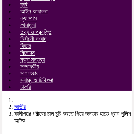
কৃষি
আইন আদালত
ক্যাম্পাস
খেলাধুলা
তথ্য ও প্রযুক্তি
নির্বাচনী সংবাদ
ফিচার
বিনোদন
মুক্ত মন্তব্য
সম্পাদকীয়
সাক্ষাৎকার
স্বাস্থ্য ও চিকিৎসা
চাকরি
জাতীয়
কালীগঞ্জে গরীবের চাল চুরি করতে গিয়ে জনতার হাতে গ্রাম পুলিশ
আটক