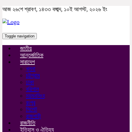
আজ ২৬শে শ্রাবণ, ১৪৩৩ বঙ্গাব্দ, ১০ই আগস্ট, ২০২৬ ইং
Toggle navigation
জাতীয়
আন্তর্জাতিক
সারাদেশ
খুলনা
চট্টগ্রাম
ঢাকা
বরিশাল
ময়মনসিংহ
রংপুর
সিলেট
রাজশাহী
রাজনীতি
ইতিহাস ও ঐতিহ্য