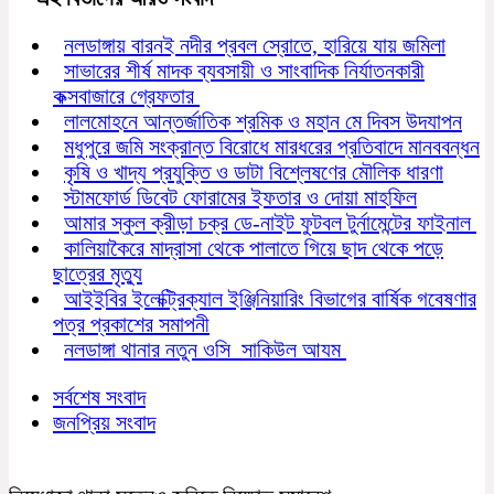
নলডাঙ্গায় বারনই নদীর প্রবল স্রোতে, হারিয়ে যায় জমিলা
সাভারের শীর্ষ মাদক ব্যবসায়ী ও সাংবাদিক নির্যাতনকারী
কক্সবাজারে গ্রেফতার
লালমোহনে আন্তর্জাতিক শ্রমিক ও মহান মে দিবস উদযাপন
মধুপুরে জমি সংক্রান্ত বিরোধে মারধরের প্রতিবাদে মানববন্ধন
কৃষি ও খাদ্য প্রযুক্তি ও ডাটা বিশ্লেষণের মৌলিক ধারণা
স্টামফোর্ড ডিবেট ফোরামের ইফতার ও দোয়া মাহফিল
আমার স্কুল ক্রীড়া চক্র ডে-নাইট ফুটবল টুর্নামেন্টের ফাইনাল
কালিয়াকৈরে মাদ্রাসা থেকে পালাতে গিয়ে ছাদ থেকে পড়ে
ছাত্রের মৃত্যু
আইইবির ইলেক্ট্রিক্যাল ইঞ্জিনিয়ারিং বিভাগের বার্ষিক গবেষণার
পত্র প্রকাশের সমাপনী
নলডাঙ্গা থানার নতুন ওসি সাকিউল আযম
সর্বশেষ সংবাদ
জনপ্রিয় সংবাদ