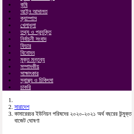
কৃষি
আইন আদালত
ক্যাম্পাস
খেলাধুলা
তথ্য ও প্রযুক্তি
নির্বাচনী সংবাদ
ফিচার
বিনোদন
মুক্ত মন্তব্য
সম্পাদকীয়
সাক্ষাৎকার
স্বাস্থ্য ও চিকিৎসা
চাকরি
সারাদেশ
কামারেরচর ইউনিয়ন পরিষদের ২০২০-২০২১ অর্থ বছরের উন্মুক্ত
বাজেট ঘোষণা