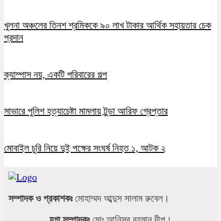
খুলনা অঞ্চলের তিনশ শ্রমিককে ৯০ লাখ টাকার আর্থিক সহায়তার চেক
প্রদান
ক্যাম্পাস নয়, একটি পরিবারের গল্প
সাভারে পুলিশ হত্যাচেষ্টা মামলায় টুন্ডা আরিফ গ্রেপ্তার
মোবাইল চুরি নিয়ে দুই পক্ষের সংঘর্ষ নিহত ১, আটক ২
সম্পাদক ও প্রকাশকঃ
মোহাম্মদ আব্দুস সালাম রুবেল।
যুগ্ম সম্পাদকঃ
মোঃ আনিসুর রহমান দীপু।