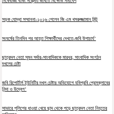
নিষেধাজ্ঞা থাকা সত্ত্বেও জবিতে বিক্ষোভ সমাবেশ
সড়ক যোদ্ধা সম্মাননা-২০২৬ পেলেন জি এম খসরুজ্জামান মিন্টু
সংঘর্ষের তিনদিন পর আহত শিক্ষার্থীদের দেখতে-জবি উপাচার্য’
ছাত্রদল নেতা সুমন সর্দার-সাংবাদিককে মারধর, সাংবাদিক সংগঠন
দখলের চেষ্টা
জবি রিপোর্টার্স ইউনিটির দখল চেষ্টার অভিযোগে যবিপ্রবি প্রেসক্লাবের
নিন্দা ও উদ্বেগ’
সাভারে পুলিশের ধাওয়া খেয়ে ছাদ থেকে পড়ে ছাত্রদল নেতা নিহতের