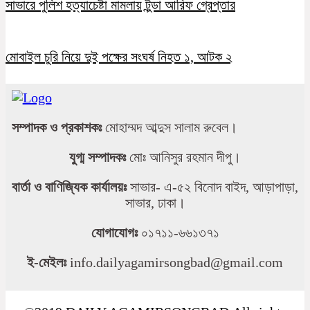
সাভারে পুলিশ হত্যাচেষ্টা মামলায় টুন্ডা আরিফ গ্রেপ্তার
মোবাইল চুরি নিয়ে দুই পক্ষের সংঘর্ষ নিহত ১, আটক ২
সম্পাদক ও প্রকাশকঃ
মোহাম্মদ আব্দুস সালাম রুবেল।
যুগ্ম সম্পাদকঃ
মোঃ আনিসুর রহমান দীপু।
বার্তা ও বাণিজ্যিক কার্যালয়ঃ
সাভার- এ-৫২ বিনোদ বাইদ, আড়াপাড়া,
সাভার, ঢাকা।
যোগাযোগঃ
০১৭১১-৬৬১৩৭১
ই-মেইলঃ
info.dailyagamirsongbad@gmail.com