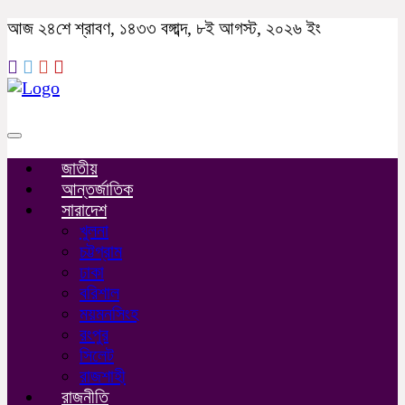
আজ ২৪শে শ্রাবণ, ১৪৩৩ বঙ্গাব্দ, ৮ই আগস্ট, ২০২৬ ইং
Toggle
navigation
জাতীয়
আন্তর্জাতিক
সারাদেশ
খুলনা
চট্টগ্রাম
ঢাকা
বরিশাল
ময়মনসিংহ
রংপুর
সিলেট
রাজশাহী
রাজনীতি