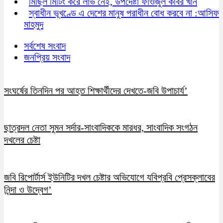
মিছিল মিটিং করে লাভ নেই, উপদেষ্টা ফাওজুল কবির খান
স্বাধীন ভূখণ্ডে এ দেশের মানুষ পরাধীন বোধ করবে না :আসিফ
মাহমুদ
সর্বশেষ সংবাদ
জনপ্রিয় সংবাদ
সংঘর্ষের তিনদিন পর আহত শিক্ষার্থীদের দেখতে-জবি উপাচার্য’
ছাত্রদল নেতা সুমন সর্দার-সাংবাদিককে মারধর, সাংবাদিক সংগঠন
দখলের চেষ্টা
জবি রিপোর্টার্স ইউনিটির দখল চেষ্টার অভিযোগে যবিপ্রবি প্রেসক্লাবের
নিন্দা ও উদ্বেগ’