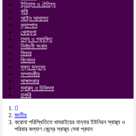
ইতিহাস ও ঐতিহ্য
কৃষি
আইন আদালত
ক্যাম্পাস
খেলাধুলা
তথ্য ও প্রযুক্তি
নির্বাচনী সংবাদ
ফিচার
বিনোদন
মুক্ত মন্তব্য
সম্পাদকীয়
সাক্ষাৎকার
স্বাস্থ্য ও চিকিৎসা
চাকরি
জাতীয়
করোনা পরিস্থিতিতে ধামরাইয়ের নান্নার ইউনিয়ন স্বাস্থ্য ও
পরিবার কল্যাণ কেন্দ্রে স্বাস্থ্য সেবা প্রদান