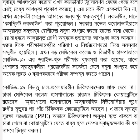
স্বাস্থ্য অধিদপ্তর করোনা এখন কমিউনিটি ট্রান্সমিশন ফেজে গেছে বলে
এরই মধ্যে আশঙ্কা প্রকাশ করেছে। এর মানে কী? একেকটা দিন না,
এখন একেকটা সেকেন্ড আমাদের জন্য খুব গুরুত্বপূর্ণ। লকডাউন, মানে
‘কমপ্লিট লকডাউন’ করা প্রয়োজন। সরকার নভেল করোনাভাইরাসে
আক্রান্ত সম্ভাব্য রোগীদের নমুনা সংগ্রহ করছে তাদের বাসা থেকে।
এর মাধ্যমে আক্রান্ত রোগী অন্যকে ছড়ানোর আশঙ্কা কমে আসবে।
শুরুর দিকে পরীক্ষাসামগ্রীর পরিমাণ ও নির্ভরযোগ্যতা নিয়ে সমস্যার
সম্মুখীন হয়েছিল। এখন বড় মেডিকেল কলেজ ও বিভাগীয় হাসপাতালে
কোভিড-১৯ এর ড্রাইভ-থ্রু পরীক্ষার ব্যবস্থা করা হয়েছে, যাতে
পেশাদার স্বাস্থ্যকর্মীরা প্রয়োজনীয় সতর্কতা মেনে নমুনা সংগ্রহ করে
অনেক দ্রুত ও ব্যাপকভাবে পরীক্ষা সম্পন্ন করতে পারেন।
কোভিড-১৯ কিন্তু ঢাল-তলোয়ারহীন চিকিৎসকদেরও মাফ দেবে না।
ঢাকা মেডিকেল কলেজ হাসপাতালের চারজন চিকিৎসক কোয়ারেন্টিনে
রয়েছেন। অ্যাপোলো হাসপাতালে অস্বাভাবিক নিউমোনিয়ায় ভুগে
রুগীর মৃত্যুর পর পাঁচ চিকিৎসক কোয়েরেন্টিনে আছেন। এভাবে স্বাস্থ্য
সুরক্ষা সরঞ্জামের (PPE) অভাবে চিকিৎসকগণ অসুস্থ হতে থাকলে বা
মারা গেলে বা কোয়ারেন্টিনে যেতে বাধ্য হলে দেশের স্বাস্থ্যসেবায় কী ধস
নামবে চিন্তা করুন।