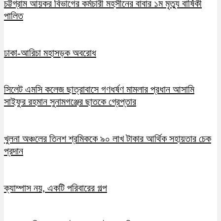
চট্টগ্রাম আয়কর বিভাগের কর্মচারী মহসীনের বাবার ১ম মৃত্যু বার্ষিকী
পালিত
ঢাকা-আরিচা মহাসড়ক অবরোধ
সিলেট এমসি কলেজ ছাত্রাবাসে গণধর্ষণ মামলার প্রধান আসামি
সাইফুর রহমান সুনামগঞ্জের ছাতকে গ্রেপ্তার
খুলনা অঞ্চলের তিনশ শ্রমিককে ৯০ লাখ টাকার আর্থিক সহায়তার চেক
প্রদান
ক্যাম্পাস নয়, একটি পরিবারের গল্প