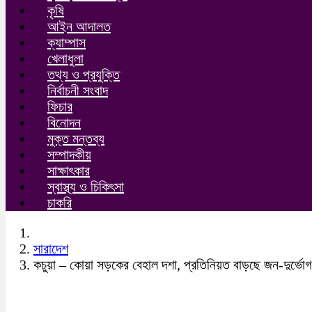
কৃষি
আইন আদালত
ক্যাম্পাস
খেলাধুলা
তথ্য ও প্রযুক্তি
নির্বাচনী সংবাদ
ফিচার
বিনোদন
মুক্ত মন্তব্য
সম্পাদকীয়
সাক্ষাৎকার
স্বাস্থ্য ও চিকিৎসা
চাকরি
সারাদেশ
কচুয়া – কোয়া সড়কের বেহাল দশা, প্রতিনিয়ত বাড়ছে জন-দুর্ভোগ