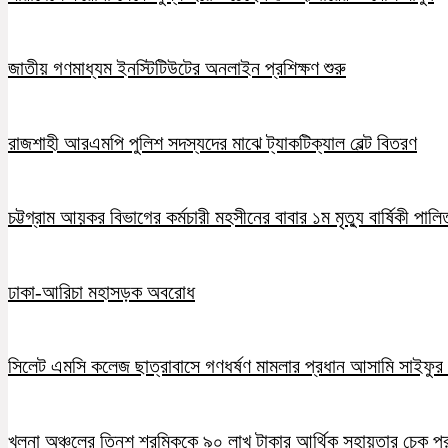
জাতীয় গণমাধ্যম ইনস্টিটিউটের অনলাইন প্রশিক্ষণ শুরু
রাজশাহী আরএমপি পুলিশ সদস্যদের মাঝে ট্যাকটিক্যাল বেল্ট বিতরণ
চট্টগ্রাম আয়কর বিভাগের কর্মচারী মহসীনের বাবার ১ম মৃত্যু বার্ষিকী পালি
ঢাকা-আরিচা মহাসড়ক অবরোধ
সিলেট এমসি কলেজ ছাত্রাবাসে গণধর্ষণ মামলার প্রধান আসামি সাইফুর র
খুলনা অঞ্চলের তিনশ শ্রমিককে ৯০ লাখ টাকার আর্থিক সহায়তার চেক প্