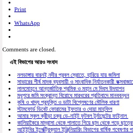
Print
WhatsApp
Comments are closed.
এই বিভাগের আরও সংবাদ
নলডাঙ্গায় বারনই নদীর প্রবল স্রোতে, হারিয়ে যায় জমিলা
সাভারের শীর্ষ মাদক ব্যবসায়ী ও সাংবাদিক নির্যাতনকারী কক্সবাজ
লালমোহনে আন্তর্জাতিক শ্রমিক ও মহান মে দিবস উদযাপন
মধুপুরে জমি সংক্রান্ত বিরোধে মারধরের প্রতিবাদে মানববন্ধন
কৃষি ও খাদ্য প্রযুক্তি ও ডাটা বিশ্লেষণের মৌলিক ধারণা
স্টামফোর্ড ডিবেট ফোরামের ইফতার ও দোয়া মাহফিল
আমার স্কুল ক্রীড়া চক্র ডে-নাইট ফুটবল টুর্নামেন্টের ফাইনাল
কালিয়াকৈরে মাদ্রাসা থেকে পালাতে গিয়ে ছাদ থেকে পড়ে ছাত্রের 
আইইবির ইলেক্ট্রিক্যাল ইঞ্জিনিয়ারিং বিভাগের বার্ষিক গবেষণার 