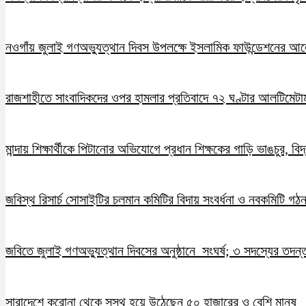
নওগাঁয় জুলাই গণঅভ্যুত্থান দিবস উপলক্ষে ইসলামিক ফাউন্ডেশনের 
রাজশাহীতে সাংবাদিকদের ওপর হামলার প্রতিবাদে ৭২ ঘণ্টার আলটিমেটা
মান্দায় শিক্ষার্থীকে পিটানোর অভিযোগে প্রধান শিক্ষকের গাড়ি ভাঙচুর, ব
জবিস্থ রিসার্চ সোসাইটির চলমান কমিটির বিদায় সংবর্ধনা ও নবকমিটি গঠ
জবিতে জুলাই গণঅভ্যুত্থান দিবসের অনুষ্ঠানে সংঘর্ষ; ৩ সদস্যের তদন
সারাদেশে করোনা থেকে সুস্থ হয়ে উঠেছেন ৫০ হাজারের ও বেশি মানুষ