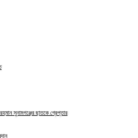
ত
হমান সুনামগঞ্জের ছাতকে গ্রেপ্তার
রদান