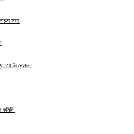
আলোচনা সভা
ম
িদ্যালয়ে উত্তেজনা
ন
্ত কমিটি