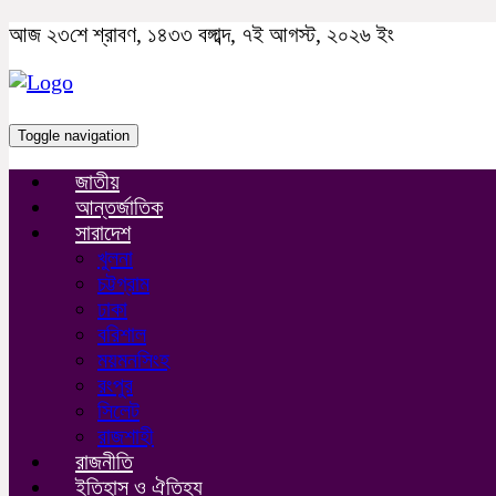
আজ ২৩শে শ্রাবণ, ১৪৩৩ বঙ্গাব্দ, ৭ই আগস্ট, ২০২৬ ইং
Toggle navigation
জাতীয়
আন্তর্জাতিক
সারাদেশ
খুলনা
চট্টগ্রাম
ঢাকা
বরিশাল
ময়মনসিংহ
রংপুর
সিলেট
রাজশাহী
রাজনীতি
ইতিহাস ও ঐতিহ্য