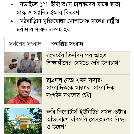
নড়াইলে ১শ’ ইজি ভ্যান চালকদের মাঝে ছাতা,
মাস্ক ও স্যানিটাইজার বিতরণ
মঠবাড়িয়া মুক্তিযোদ্ধা মোশারেফ খানের রাষ্ট্রীয়
মর্যাদায় দাফন সম্পন্ন হয়
সর্বশেষ সংবাদ
জনপ্রিয় সংবাদ
সংঘর্ষের তিনদিন পর আহত
শিক্ষার্থীদের দেখতে-জবি উপাচার্য’
ছাত্রদল নেতা সুমন সর্দার-
সাংবাদিককে মারধর, সাংবাদিক
সংগঠন দখলের চেষ্টা
জবি রিপোর্টার্স ইউনিটির দখল চেষ্টার
অভিযোগে যবিপ্রবি প্রেসক্লাবের নিন্দা
ও উদ্বেগ’