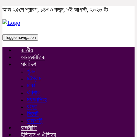
আজ ২৫শে শ্রাবণ, ১৪৩৩ বঙ্গাব্দ, ৯ই আগস্ট, ২০২৬ ইং
Toggle navigation
জাতীয়
আন্তর্জাতিক
সারাদেশ
খুলনা
চট্টগ্রাম
ঢাকা
বরিশাল
ময়মনসিংহ
রংপুর
সিলেট
রাজশাহী
রাজনীতি
ইতিহাস ও ঐতিহ্য