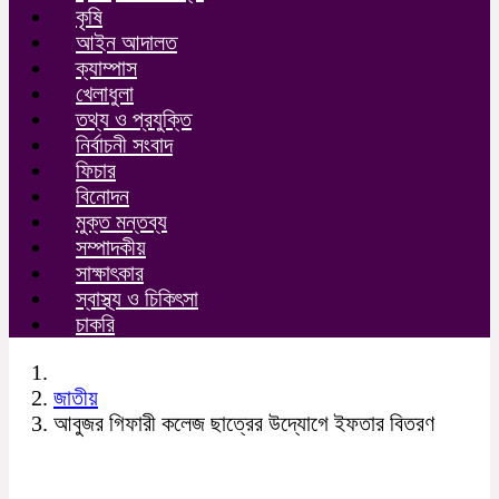
কৃষি
আইন আদালত
ক্যাম্পাস
খেলাধুলা
তথ্য ও প্রযুক্তি
নির্বাচনী সংবাদ
ফিচার
বিনোদন
মুক্ত মন্তব্য
সম্পাদকীয়
সাক্ষাৎকার
স্বাস্থ্য ও চিকিৎসা
চাকরি
জাতীয়
আবুজর গিফারী কলেজ ছাত্রের উদ্যোগে ইফতার বিতরণ