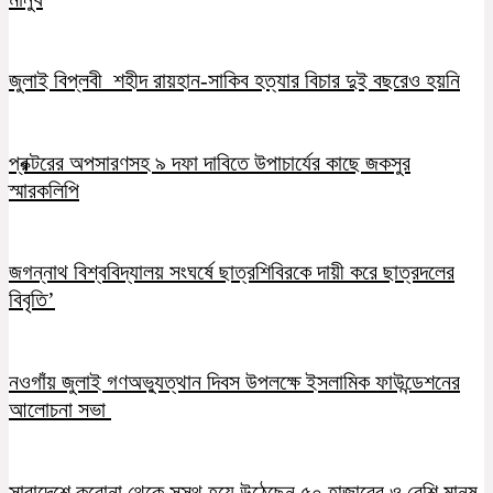
জুলাই বিপ্লবী শহীদ রায়হান-সাকিব হত্যার বিচার দুই বছরেও হয়নি
প্রক্টরের অপসারণসহ ৯ দফা দাবিতে উপাচার্যের কাছে জকসুর
স্মারকলিপি
জগন্নাথ বিশ্ববিদ্যালয় সংঘর্ষে ছাত্রশিবিরকে দায়ী করে ছাত্রদলের
বিবৃতি’
নওগাঁয় জুলাই গণঅভ্যুত্থান দিবস উপলক্ষে ইসলামিক ফাউন্ডেশনের
আলোচনা সভা
সারাদেশে করোনা থেকে সুস্থ হয়ে উঠেছেন ৫০ হাজারের ও বেশি মানুষ