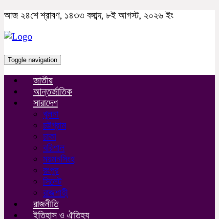
আজ ২৪শে শ্রাবণ, ১৪৩৩ বঙ্গাব্দ, ৮ই আগস্ট, ২০২৬ ইং
Toggle navigation
জাতীয়
আন্তর্জাতিক
সারাদেশ
খুলনা
চট্টগ্রাম
ঢাকা
বরিশাল
ময়মনসিংহ
রংপুর
সিলেট
রাজশাহী
রাজনীতি
ইতিহাস ও ঐতিহ্য