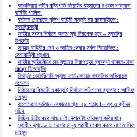
আশুলিয়ায় শহীদ রাষ্ট্রপতি জিয়াউর রহমানের ৪৫তম শাহাদাত
বার্ষিকী পালিত
বর্তমান পোশাকে পুলিশ বাহিনী সন্তুষ্ট নয় রাজশাহীতে :
স্বরাষ্ট্রমন্ত্রী
জাতীয় সংসদ নির্বাচন অনাধ সুষ্ঠু নিরপেক্ষ হবে – স্বরাষ্ট্র
উপদেষ্টা
সশস্ত্র বাহিনীর দেশ ও জাতির সেবায় সর্বদা নিয়োজিত :
সেনাবাহিনী প্রধান
জাতীয় স্মৃতিসৌধে চার স্তরের নিরাপত্তা ব্যবস্থা থাকবে-ঢাকা
রেঞ্জের ডিআইজি
রিমাউন্ট ভেটেরিনারি অ্যান্ড ফার্ম কোরের বাৎসরিক অধিনায়ক
সম্মেলন
নির্বাচনের বিষয়টি একান্তই নির্বাচন কমিশনের ব্যাপার : আসিফ
মাহমুদ
বাংলাদেশে বর্তমানে বেকারের হার ২৮ শতাংশ – যুব ও ক্রীড়া
সচিব
মিছিল মিটিং করে লাভ নেই, উপদেষ্টা ফাওজুল কবির খান
স্বাধীন ভূখণ্ডে এ দেশের মানুষ পরাধীন বোধ করবে না :আসিফ
মাহমুদ