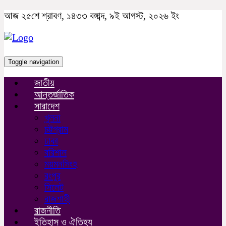
আজ ২৫শে শ্রাবণ, ১৪৩৩ বঙ্গাব্দ, ৯ই আগস্ট, ২০২৬ ইং
Toggle navigation
জাতীয়
আন্তর্জাতিক
সারাদেশ
খুলনা
চট্টগ্রাম
ঢাকা
বরিশাল
ময়মনসিংহ
রংপুর
সিলেট
রাজশাহী
রাজনীতি
ইতিহাস ও ঐতিহ্য