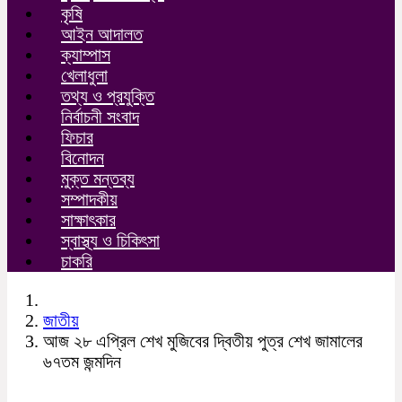
কৃষি
আইন আদালত
ক্যাম্পাস
খেলাধুলা
তথ্য ও প্রযুক্তি
নির্বাচনী সংবাদ
ফিচার
বিনোদন
মুক্ত মন্তব্য
সম্পাদকীয়
সাক্ষাৎকার
স্বাস্থ্য ও চিকিৎসা
চাকরি
জাতীয়
আজ ২৮ এপ্রিল শেখ মুজিবের দ্বিতীয় পুত্র শেখ জামালের
৬৭তম জন্মদিন