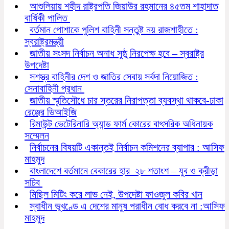
আশুলিয়ায় শহীদ রাষ্ট্রপতি জিয়াউর রহমানের ৪৫তম শাহাদাত
বার্ষিকী পালিত
বর্তমান পোশাকে পুলিশ বাহিনী সন্তুষ্ট নয় রাজশাহীতে :
স্বরাষ্ট্রমন্ত্রী
জাতীয় সংসদ নির্বাচন অনাধ সুষ্ঠু নিরপেক্ষ হবে – স্বরাষ্ট্র
উপদেষ্টা
সশস্ত্র বাহিনীর দেশ ও জাতির সেবায় সর্বদা নিয়োজিত :
সেনাবাহিনী প্রধান
জাতীয় স্মৃতিসৌধে চার স্তরের নিরাপত্তা ব্যবস্থা থাকবে-ঢাকা
রেঞ্জের ডিআইজি
রিমাউন্ট ভেটেরিনারি অ্যান্ড ফার্ম কোরের বাৎসরিক অধিনায়ক
সম্মেলন
নির্বাচনের বিষয়টি একান্তই নির্বাচন কমিশনের ব্যাপার : আসিফ
মাহমুদ
বাংলাদেশে বর্তমানে বেকারের হার ২৮ শতাংশ – যুব ও ক্রীড়া
সচিব
মিছিল মিটিং করে লাভ নেই, উপদেষ্টা ফাওজুল কবির খান
স্বাধীন ভূখণ্ডে এ দেশের মানুষ পরাধীন বোধ করবে না :আসিফ
মাহমুদ