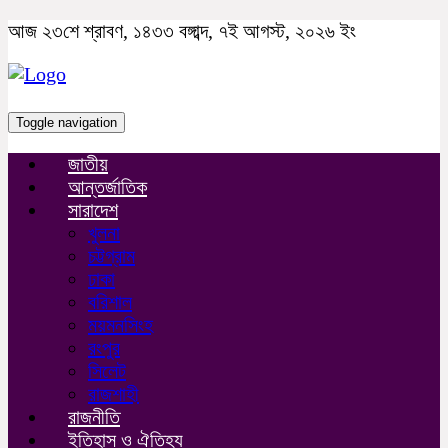
আজ ২৩শে শ্রাবণ, ১৪৩৩ বঙ্গাব্দ, ৭ই আগস্ট, ২০২৬ ইং
Toggle navigation
জাতীয়
আন্তর্জাতিক
সারাদেশ
খুলনা
চট্টগ্রাম
ঢাকা
বরিশাল
ময়মনসিংহ
রংপুর
সিলেট
রাজশাহী
রাজনীতি
ইতিহাস ও ঐতিহ্য