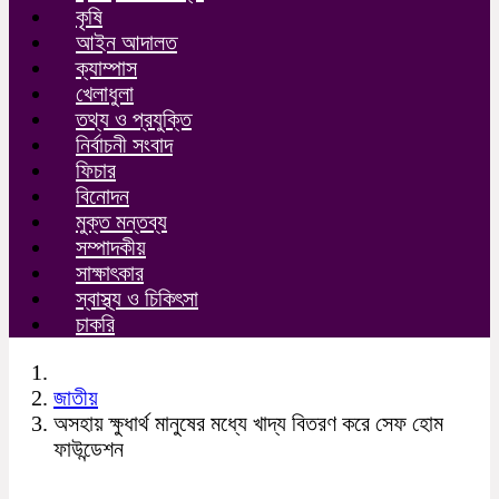
কৃষি
আইন আদালত
ক্যাম্পাস
খেলাধুলা
তথ্য ও প্রযুক্তি
নির্বাচনী সংবাদ
ফিচার
বিনোদন
মুক্ত মন্তব্য
সম্পাদকীয়
সাক্ষাৎকার
স্বাস্থ্য ও চিকিৎসা
চাকরি
জাতীয়
অসহায় ক্ষুধার্থ মানুষের মধ্যে খাদ্য বিতরণ করে সেফ হোম
ফাউন্ডেশন