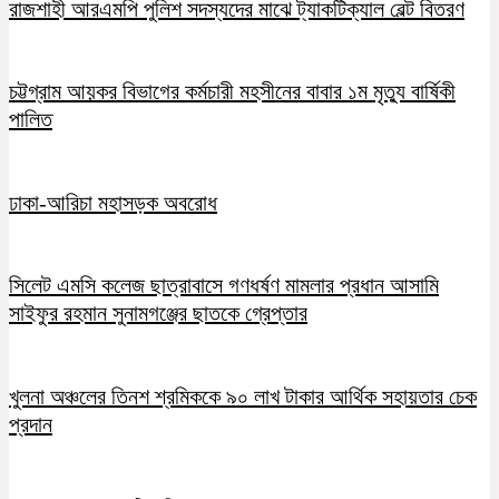
রাজশাহী আরএমপি পুলিশ সদস্যদের মাঝে ট্যাকটিক্যাল বেল্ট বিতরণ
চট্টগ্রাম আয়কর বিভাগের কর্মচারী মহসীনের বাবার ১ম মৃত্যু বার্ষিকী
পালিত
ঢাকা-আরিচা মহাসড়ক অবরোধ
সিলেট এমসি কলেজ ছাত্রাবাসে গণধর্ষণ মামলার প্রধান আসামি
সাইফুর রহমান সুনামগঞ্জের ছাতকে গ্রেপ্তার
খুলনা অঞ্চলের তিনশ শ্রমিককে ৯০ লাখ টাকার আর্থিক সহায়তার চেক
প্রদান